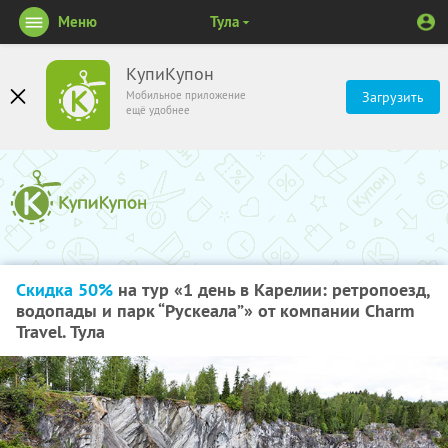
Меню
Тула
КупиКупон
Мобильное приложение
Загрузить
ещё удобнее
Скидка 50%
на тур «1 день в Карелии: ретропоезд,
водопады и парк “Рускеала”» от компании Charm
Travel. Тула