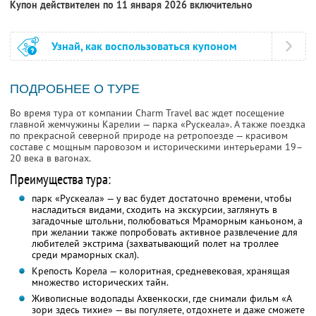
Купон действителен по 11 января 2026 включительно
Узнай, как воспользоваться купоном
ПОДРОБНЕЕ О ТУРЕ
Во время тура от компании Charm Travel вас ждет посещение
главной жемчужины Карелии — парка «Рускеала». А также поездка
по прекрасной северной природе на ретропоезде — красивом
составе с мощным паровозом и историческими интерьерами 19–
20 века в вагонах.
Преимущества тура:
парк «Рускеала» — у вас будет достаточно времени, чтобы
насладиться видами, сходить на экскурсии, заглянуть в
загадочные штольни, полюбоваться Мраморным каньоном, а
при желании также попробовать активное развлечение для
любителей экстрима (захватывающий полет на троллее
среди мраморных скал).
Крепость Корела — колоритная, средневековая, хранящая
множество исторических тайн.
Живописные водопады Ахвенкоски, где снимали фильм «А
зори здесь тихие» — вы погуляете, отдохнете и даже сможете