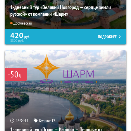
1-дневный тур «Великий Новгород — сердце земли
русской» от компании «Шарм»
Достоевская
420
ПОДРОБНЕЕ
руб.
3300
руб.
-50
%
16:54:12
Купили:
12
1-дневный тур «Псков — Изборск — Печоры» от