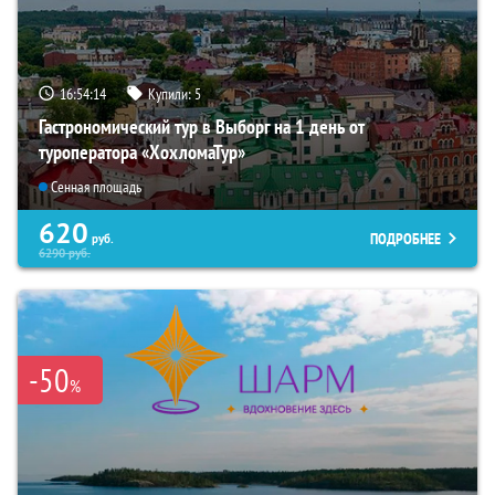
16:54:12
Купили:
5
Гастрономический тур в Выборг на 1 день от
туроператора «ХохломаТур»
Сенная площадь
620
ПОДРОБНЕЕ
руб.
6290
руб.
-50
%