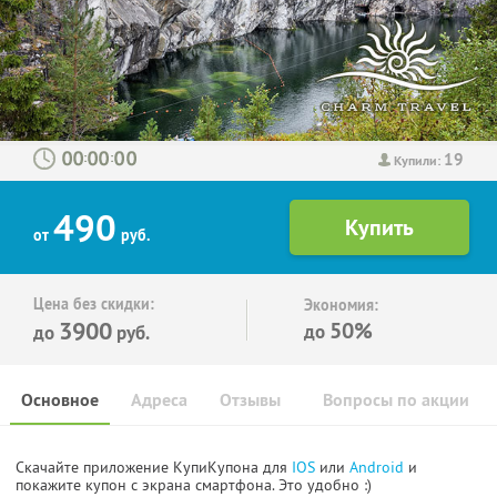
19
:
:
Купили:
490
от
руб.
Цена без скидки:
Экономия:
3900
50%
до
до
руб.
Основное
Адреса
Отзывы
Вопросы по акции
Скачайте приложение КупиКупона для
IOS
или
Android
и
покажите купон с экрана смартфона. Это удобно :)