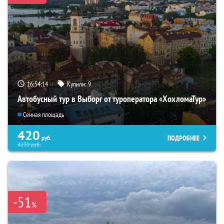
16:54:12
Купили:
9
Автобусный тур в Выборг от туроператора «ХохломаТур»
Сенная площадь
420
ПОДРОБНЕЕ
руб.
4230
руб.
-51
%