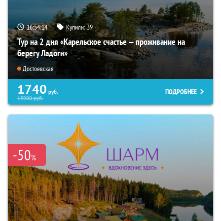
16:54:12
Купили:
39
Тур на 2 дня «Карельское счастье — проживание на
берегу Ладоги»
Достоевская
1740
ПОДРОБНЕЕ
руб.
13900
руб.
-50
%