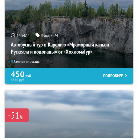
16:54:12
Купили:
24
Автобусный тур в Карелию «Мраморный каньон
Рускеала и водопады» от «ХохломаТур»
Сенная площадь
450
ПОДРОБНЕЕ
руб.
4550
руб.
-51
%