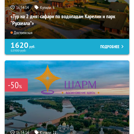
16:54:12
Купили:
6
«Тур на 2 дня: сафари по водопадам Карелии и парк
“Рускеала"»
Достоевская
1620
ПОДРОБНЕЕ
руб.
12900
руб.
-50
%
16:54:12
Купили:
22