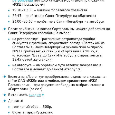
ретропоезда
или ОАО «РЖД», в мобильном приложении
«РЖД Пассажирам»)
19.30–19.50 — магазин форелевого хозяйства
22.43 — прибытие в Санкт-Петербург на «Ласточке»
23.00–23.30 — прибытие в Санкт-Петербург на автобусе
После прибытия на вокзал Сортавалы вы можете добраться до
Санкт-Петербурга способом на выбор:
на ретропоезде — расписание ретропоезда удобно
стыкуется с графиком скоростного поезда «Ласточка» из
Сортавалы в Санкт-Петербург («Рускеальский экспресс»
№922 прибывает на станцию «Сортавала» в 18.35, а
«Ласточка» №822 до Санкт-Петербурга отправляется в
18.45 с этой же станции)
на автобусе — на обратном пути автобус заберет вас в
Сортавале и довезет до Санкт-Петербурга
Билеты на «Ласточку» приобретаются отдельно в кассах, на
сайте ОАО «РЖД» или в мобильном приложении «РЖД
Пассажирам» — при покупке необходимо выбрать станцию
«Сортавала» (вокзал)
В стоимость
входит:
Доплаты:
топливный сбор — 500р.
билет в парк «Рускеала»: