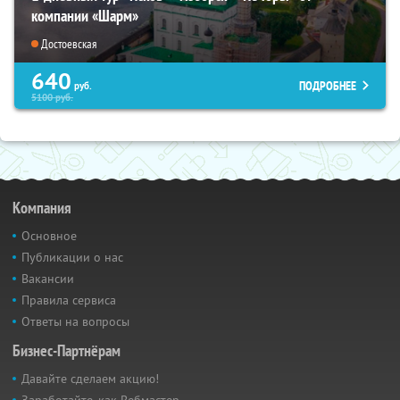
компании «Шарм»
Достоевская
640
ПОДРОБНЕЕ
руб.
5100
руб.
Компания
Основное
Публикации о нас
Вакансии
Правила сервиса
Ответы на вопросы
Бизнес-Партнёрам
Давайте сделаем акцию!