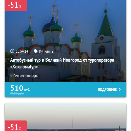
-51
%
16:54:12
Купили:
2
Автобусный тур в Великий Новгород от туроператора
«ХохломаТур»
Сенная площадь
510
ПОДРОБНЕЕ
руб.
5190
руб.
-51
%