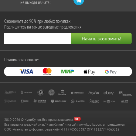
не выходя из чата:
Сэкономьте до 90% при любых покупках
Подпишитесь на самые выгодные предложения
Принимаем к оплате:
2010-2026 © КупиКупон. Все права защищены.
Все права на товарный знак "КупиКупон" и на сайт www.kupikupon.ru принадлежат
OOO «Агентство цифровых решений» ИНН 7705523387, ОГРН 1127747063212