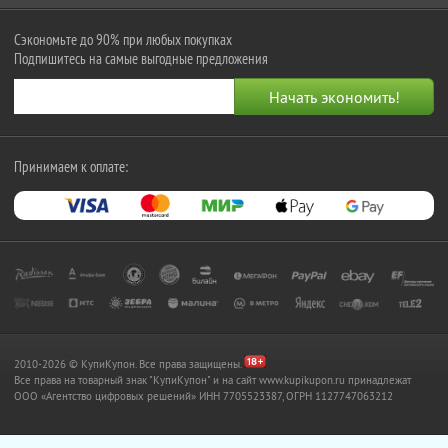
Сэкономьте до 90% при любых покупках
Подпишитесь на самые выгодные предложения
Принимаем к оплате:
2010-2026 © КупиКупон. Все права защищены.
Все права на товарный знак "КупиКупон" и на сайт www.kupikupon.ru принадлежат
OOO «Агентство цифровых решений» ИНН 7705523387, ОГРН 1127747063212