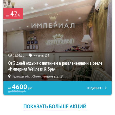
42
%
до
12:04:21
Купили:
114
От 3 дней отдыха с питанием и развлечениями в отеле
«Империал Wellness & Spa»
Калужская обл., г. Обнинск, Киевское ш., д. 11А
4600
ПОДРОБНЕЕ
от
руб.
до
79000
руб.
ПОКАЗАТЬ БОЛЬШЕ АКЦИЙ