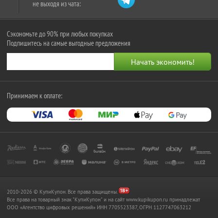
не выходя из чата:
Сэкономьте до 90% при любых покупках
Подпишитесь на самые выгодные предложения
Принимаем к оплате:
2010-2026 © КупиКупон. Все права защищены.
Все права на товарный знак "КупиКупон" и на сайт www.kupikupon.ru принадлежат
OOO «Агентство цифровых решений» ИНН 7705523387, ОГРН 1127747063212