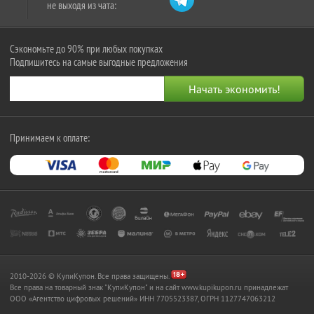
не выходя из чата:
Сэкономьте до 90% при любых покупках
Подпишитесь на самые выгодные предложения
Принимаем к оплате:
2010-2026 © КупиКупон. Все права защищены.
Все права на товарный знак "КупиКупон" и на сайт www.kupikupon.ru принадлежат
OOO «Агентство цифровых решений» ИНН 7705523387, ОГРН 1127747063212