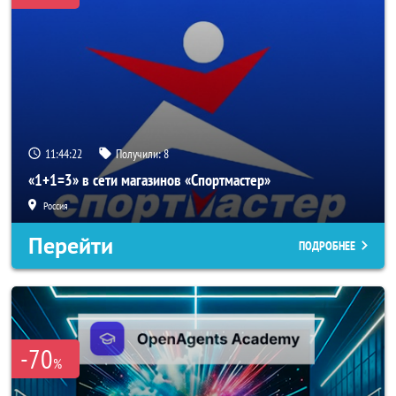
11:44:20
Получили:
8
«1+1=3» в сети магазинов «Спортмастер»
Россия
Перейти
ПОДРОБНЕЕ
-70
%