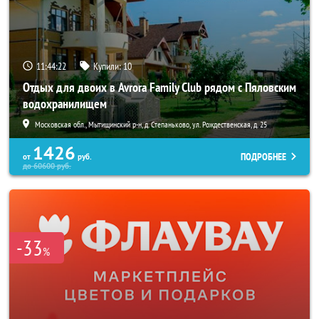
11:44:20
Купили:
10
Отдых для двоих в Avrora Family Club рядом с Пяловским
водохранилищем
Московская обл., Мытищинский р-н, д. Степаньково, ул. Рождественская, д. 25
1426
ПОДРОБНЕЕ
от
руб.
до
60600
руб.
-33
%