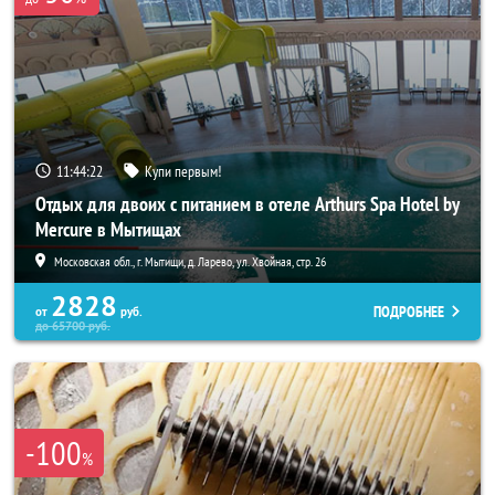
11:44:20
Купи первым!
Отдых для двоих с питанием в отеле Arthurs Spa Hotel by
Mercure в Мытищах
Московская обл., г. Мытищи, д. Ларево, ул. Хвойная, стр. 26
2828
ПОДРОБНЕЕ
от
руб.
до
65700
руб.
-100
%