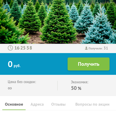
31
:
:
Получили:
0
руб.
Цена без скидки:
Экономия:
∞
50
%
Основное
Адреса
Отзывы
Вопросы по акции