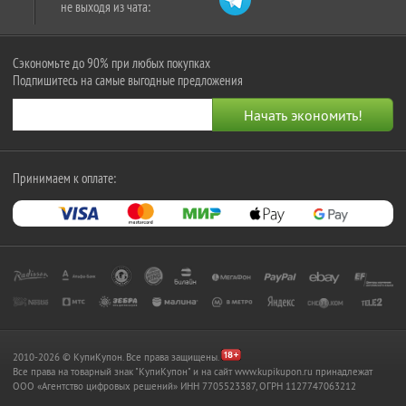
не выходя из чата:
Сэкономьте до 90% при любых покупках
Подпишитесь на самые выгодные предложения
Принимаем к оплате:
2010-2026 © КупиКупон. Все права защищены.
Все права на товарный знак "КупиКупон" и на сайт www.kupikupon.ru принадлежат
OOO «Агентство цифровых решений» ИНН 7705523387, ОГРН 1127747063212