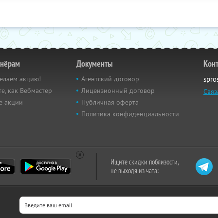
тнёрам
Документы
Кон
елаем акцию!
Агентский договор
spro
е, как Вебмастер
Лицензионный договор
Связ
е акции
Публичная оферта
Политика конфиденциальности
Ищите скидки поблизости,
не выходя из чата: