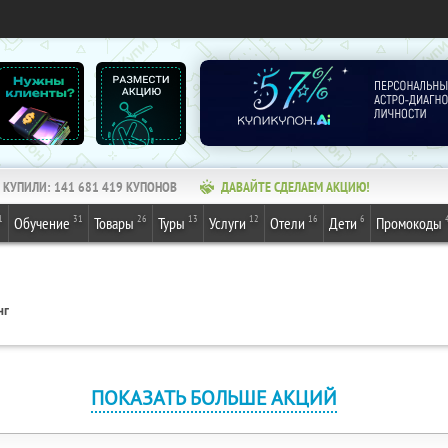
КУПИЛИ:
141 681 419
КУПОНОВ
ДАВАЙТЕ СДЕЛАЕМ АКЦИЮ!
1
31
26
13
12
16
6
Обучение
Товары
Туры
Услуги
Отели
Дети
Промокоды
нг
ПОКАЗАТЬ БОЛЬШЕ АКЦИЙ