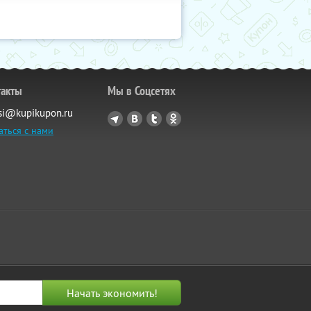
такты
Мы в Соцсетях
si@kupikupon.ru
аться с нами