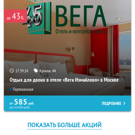
43
%
до
17:39:24
Купили:
44
Отдых для двоих в отеле «Вега Измайлово» в Москве
Партизанская
585
ПОДРОБНЕЕ
от
руб.
до
11100
руб.
ПОКАЗАТЬ БОЛЬШЕ АКЦИЙ