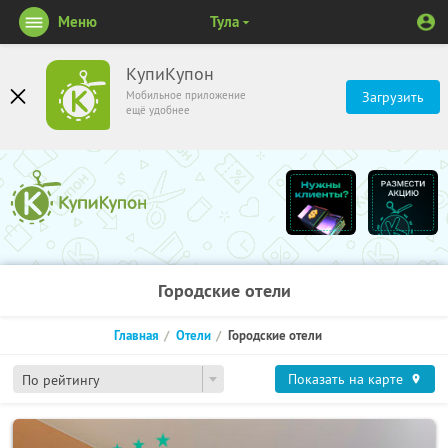
Меню
Тула
КупиКупон
Мобильное приложение
Загрузить
ещё удобнее
Городские отели
Главная
Отели
Городские отели
Показать на карте
По рейтингу