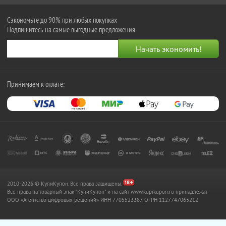
Сэкономьте до 90% при любых покупках
Подпишитесь на самые выгодные предложения
Принимаем к оплате:
2010-2026 © КупиКупон. Все права защищены.
Все права на товарный знак "КупиКупон" и на сайт www.kupikupon.ru принадлежат
OOO «Агентство цифровых решений» ИНН 7705523387, ОГРН 1127747063212