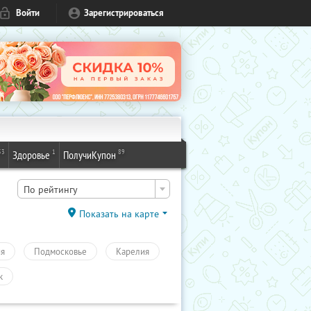
Войти
Зарегистрироваться
53
1
89
Здоровье
ПолучиКупон
По рейтингу
Показать на карте
ия
Подмосковье
Карелия
к