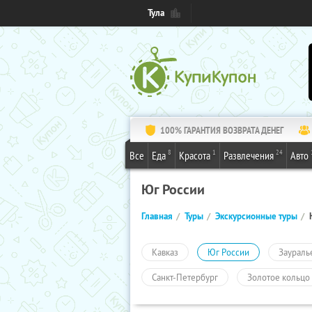
Тула
100% ГАРАНТИЯ ВОЗВРАТА ДЕНЕГ
8
1
24
Все
Еда
Красота
Развлечения
Авто
Юг России
Главная
Туры
Экскурсионные туры
Кавказ
Юг России
Заураль
Санкт-Петербург
Золотое кольцо