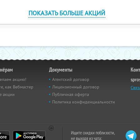
ПОКАЗАТЬ БОЛЬШЕ АКЦИЙ
тнёрам
Документы
Кон
елаем акцию!
Агентский договор
spro
е, как Вебмастер
Лицензионный договор
Связ
е акции
Публичная оферта
Политика конфиденциальности
Ищите скидки поблизости,
не выходя из чата: