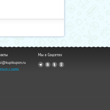
такты
Мы в Соцсетях
si@kupikupon.ru
аться с нами