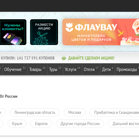
КУПИЛИ:
141 727 591
КУПОНОВ
ДАВАЙТЕ СДЕЛАЕМ АКЦИЮ!
1
31
26
13
14
17
6
Обучение
Товары
Туры
Услуги
Отели
Дети
Промокоды
Юг России
е
Ленинградская область
Москва
Прибалтика и Скандинав
Крым
Европа
Другие города России
Дальний восто