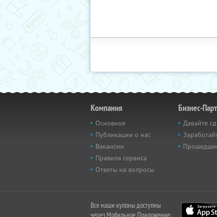
Компания
Бизнес-Пар
Основное
Давайте сд
Публикации о нас
Заработайт
Вакансии
Прошедши
Правила сервиса
Ответы на вопросы
Все наши купоны доступны
через Мобильное Приложение: