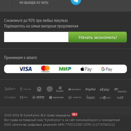
не выходя из чата:
Сэкономьте до 90% при любых покупках
Подпишитесь на самые выгодные предложения
Принимаем к оплате:
2010-2026 © КупиКупон. Все права защищены.
Все права на товарный знак "КупиКупон" и на сайт www.kupikupon.ru принадлежат
OOO «Агентство цифровых решений» ИНН 7705523387, ОГРН 1127747063212