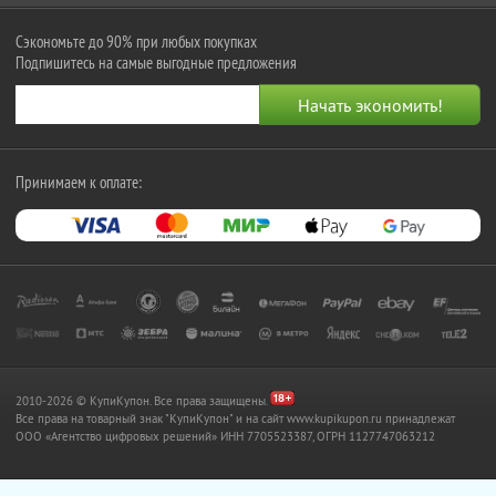
Сэкономьте до 90% при любых покупках
Подпишитесь на самые выгодные предложения
Принимаем к оплате:
2010-2026 © КупиКупон. Все права защищены.
Все права на товарный знак "КупиКупон" и на сайт www.kupikupon.ru принадлежат
OOO «Агентство цифровых решений» ИНН 7705523387, ОГРН 1127747063212