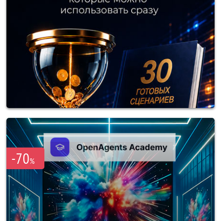
-70
%