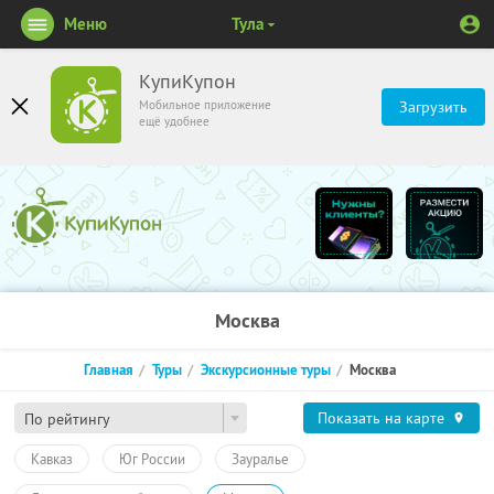
Меню
Тула
КупиКупон
Мобильное приложение
Загрузить
ещё удобнее
Москва
Главная
Туры
Экскурсионные туры
Москва
Показать на карте
По рейтингу
Кавказ
Юг России
Зауралье