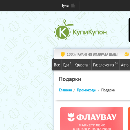
Тула
100% ГАРАНТИЯ ВОЗВРАТА ДЕНЕГ
7
1
24
Все
Еда
Красота
Развлечения
Авто
Подарки
Главная
Промокоды
Подарки