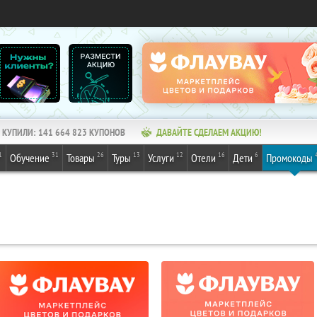
КУПИЛИ:
141 664 823
КУПОНОВ
ДАВАЙТЕ СДЕЛАЕМ АКЦИЮ!
1
31
26
13
12
16
6
Обучение
Товары
Туры
Услуги
Отели
Дети
Промокоды