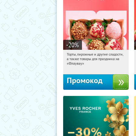
-20
%
Торты, пирожные и другие сладости,
14:51:15
Получили:
6
а также товары для праздника на
Россия
«Флаувау»
Промокод