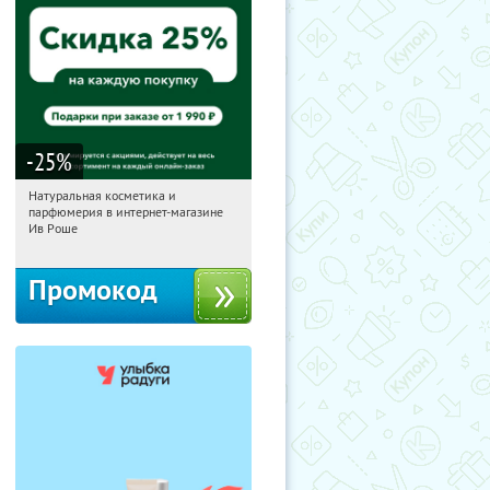
-25
%
Натуральная косметика и
14:51:15
Получили:
1
парфюмерия в интернет-магазине
Россия
Ив Роше
Промокод