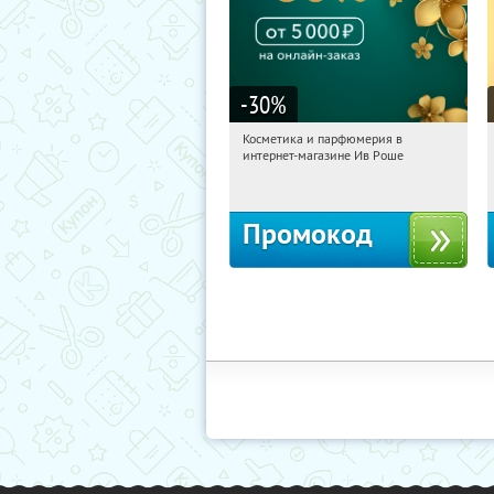
-30
%
Косметика и парфюмерия в
14:51:15
Получили:
2
интернет-магазине Ив Роше
Россия
Промокод