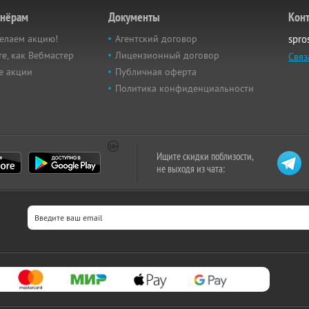
тнёрам
Документы
Кон
елаем акцию!
Агентский договор
spro
е, как Вебмастер
Лицензионный договор
Связ
е акции
Публичная оферта
Политика конфиденциальности
Ищите скидки поблизости,
не выходя из чата: