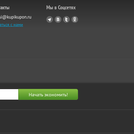
такты
Мы в Соцсетях
si@kupikupon.ru
аться с нами