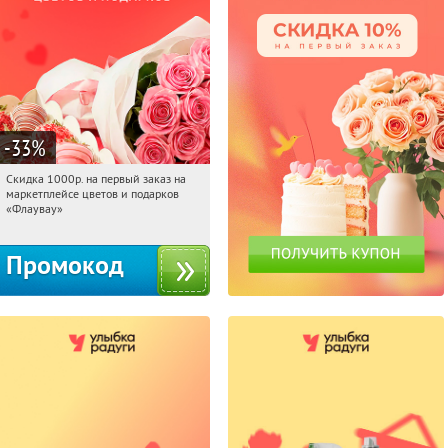
-33
%
Скидка 1000р. на первый заказ на
14:51:15
Получили:
18
маркетплейсе цветов и подарков
Россия
«Флаувау»
Промокод