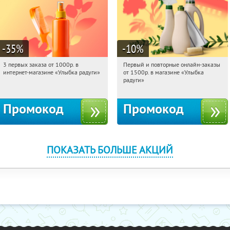
-35
%
-10
%
3 первых заказа от 1000р. в
Первый и повторные онлайн-заказы
14:51:15
Получили:
12
14:51:15
Получили:
1
интернет-магазине «Улыбка радуги»
от 1500р. в магазине «Улыбка
Россия
Россия
радуги»
Промокод
Промокод
ПОКАЗАТЬ БОЛЬШЕ АКЦИЙ