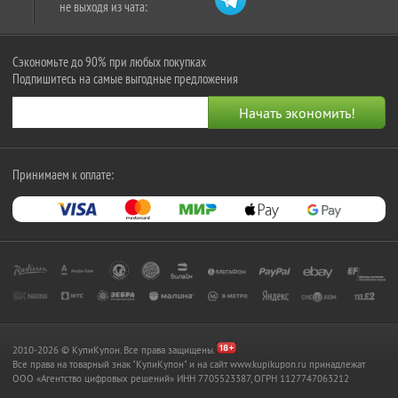
не выходя из чата:
Сэкономьте до 90% при любых покупках
Подпишитесь на самые выгодные предложения
Принимаем к оплате:
2010-2026 © КупиКупон. Все права защищены.
Все права на товарный знак "КупиКупон" и на сайт www.kupikupon.ru принадлежат
OOO «Агентство цифровых решений» ИНН 7705523387, ОГРН 1127747063212