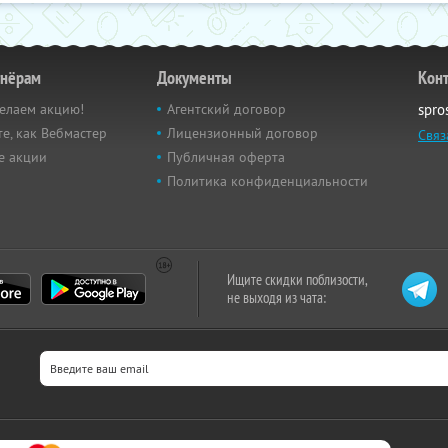
тнёрам
Документы
Кон
елаем акцию!
Агентский договор
spro
е, как Вебмастер
Лицензионный договор
Связ
е акции
Публичная оферта
Политика конфиденциальности
Ищите скидки поблизости,
не выходя из чата: