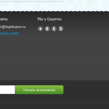
такты
Мы в Соцсетях
si@kupikupon.ru
аться с нами