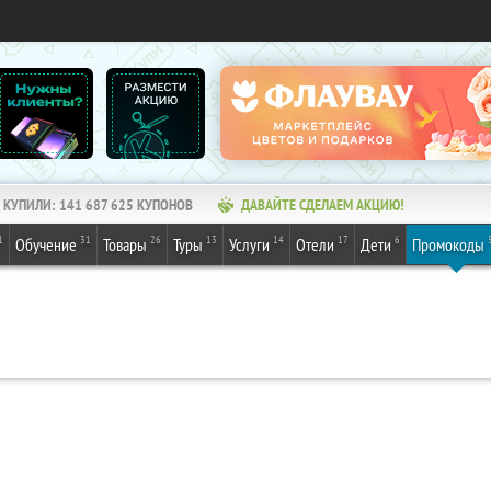
КУПИЛИ:
141 687 625
КУПОНОВ
ДАВАЙТЕ СДЕЛАЕМ АКЦИЮ!
1
31
26
13
14
17
6
Обучение
Товары
Туры
Услуги
Отели
Дети
Промокоды