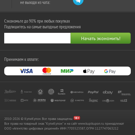
не выходя из чата:
Сэкономьте до 90% при любых покупках
Подпишитесь на самые выгодные предложения
Принимаем к оплате:
2010-2026 © КупиКупон. Все права защищены.
Все права на товарный знак "КупиКупон" и на сайт www.kupikupon.ru принадлежат
OOO «Агентство цифровых решений» ИНН 7705523387, ОГРН 1127747063212