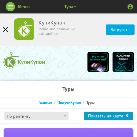
Меню
Тула
КупиКупон
Мобильное приложение
Загрузить
ещё удобнее
Туры
Главная
ПолучиКупон
Туры
Показать на карте
По рейтингу