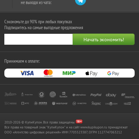
не выходя из чата:
Сэкономьте до 90% при любых покупках
Подпишитесь на самые выгодные предложения
Принимаем к оплате:
2010-2026 © КупиКупон. Все права защищены.
Все права на товарный знак "КупиКупон" и на сайт www.kupikupon.ru принадлежат
OOO «Агентство цифровых решений» ИНН 7705523387, ОГРН 1127747063212