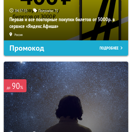
04:37:55
Получили:
71
Первая и все повторные покупки билетов от 3000р. в
сервисе «Яндекс Афиша»
Россия
Промокод
ПОДРОБНЕЕ
90
%
до