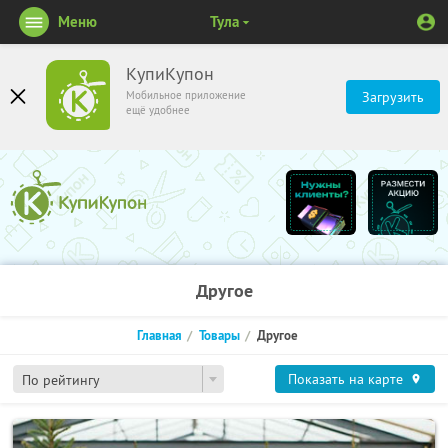
Меню
Тула
КупиКупон
Мобильное приложение
Загрузить
ещё удобнее
Другое
Главная
Товары
Другое
Показать на карте
По рейтингу