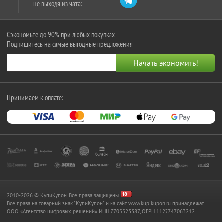
не выходя из чата:
Сэкономьте до 90% при любых покупках
Подпишитесь на самые выгодные предложения
Принимаем к оплате:
2010-2026 © КупиКупон. Все права защищены.
Все права на товарный знак "КупиКупон" и на сайт www.kupikupon.ru принадлежат
OOO «Агентство цифровых решений» ИНН 7705523387, ОГРН 1127747063212