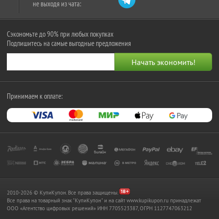
не выходя из чата:
Сэкономьте до 90% при любых покупках
Подпишитесь на самые выгодные предложения
Принимаем к оплате:
2010-2026 © КупиКупон. Все права защищены.
Все права на товарный знак "КупиКупон" и на сайт www.kupikupon.ru принадлежат
OOO «Агентство цифровых решений» ИНН 7705523387, ОГРН 1127747063212