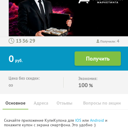
4
:
:
Получили:
0
руб.
Цена без скидки:
Экономия:
∞
100
%
Основное
Адреса
Отзывы
Вопросы по акции
Скачайте приложение КупиКупона для
IOS
или
Android
и
покажите купон с экрана смартфона. Это удобно :)