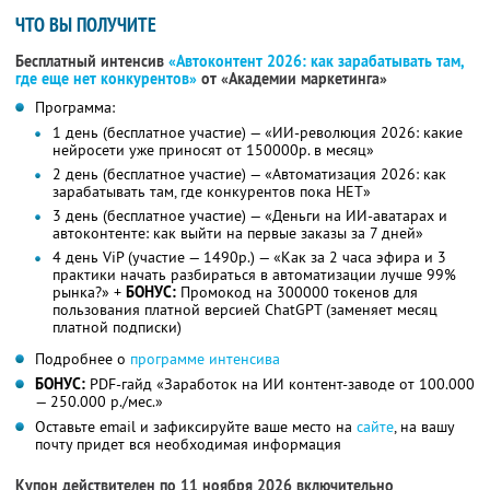
ЧТО ВЫ ПОЛУЧИТЕ
Бесплатный интенсив
«Автоконтент 2026: как зарабатывать там,
где еще нет конкурентов»
от «Академии маркетинга»
Программа:
1 день (бесплатное участие) — «ИИ-революция 2026: какие
нейросети уже приносят от 150000р. в месяц»
2 день (бесплатное участие) — «Автоматизация 2026: как
зарабатывать там, где конкурентов пока НЕТ»
3 день (бесплатное участие) — «Деньги на ИИ-аватарах и
автоконтенте: как выйти на первые заказы за 7 дней»
4 день ViP (участие — 1490р.) — «Как за 2 часа эфира и 3
практики начать разбираться в автоматизации лучше 99%
рынка?» +
БОНУС:
Промокод на 300000 токенов для
пользования платной версией ChatGPT (заменяет месяц
платной подписки)
Подробнее о
программе интенсива
БОНУС:
PDF-гайд «Заработок на ИИ контент-заводе от 100.000
— 250.000 р./мес.»
Оставьте email и зафиксируйте ваше место на
сайте
, на вашу
почту придет вся необходимая информация
Купон действителен по 11 ноября 2026 включительно