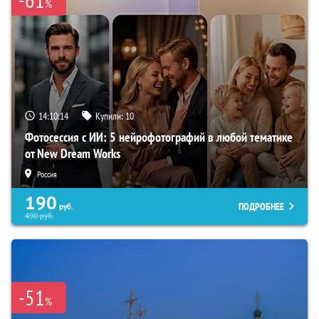
%
14:10:13
Купили:
10
Фотосессия с ИИ: 5 нейрофотографий в любой тематике
от New Dream Works
Россия
190
ПОДРОБНЕЕ
руб.
490
руб.
-51
%