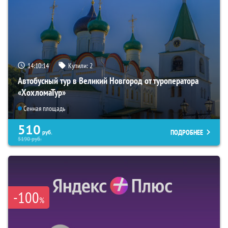
14:10:13
Купили:
2
Автобусный тур в Великий Новгород от туроператора
«ХохломаТур»
Сенная площадь
510
ПОДРОБНЕЕ
руб.
5190
руб.
-100
%