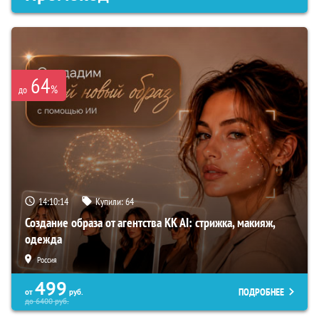
64
%
до
14:10:13
Купили:
64
Создание образа от агентства KK AI: стрижка, макияж,
одежда
Россия
499
ПОДРОБНЕЕ
от
руб.
до
6400
руб.