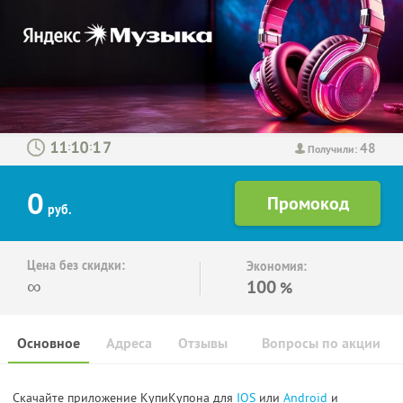
48
:
:
Получили:
0
руб.
Цена без скидки:
Экономия:
∞
100
%
Основное
Адреса
Отзывы
Вопросы по акции
Скачайте приложение КупиКупона для
IOS
или
Android
и