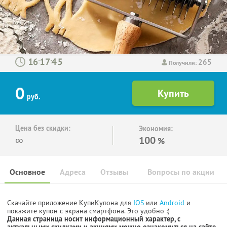
265
:
:
Получили:
0
руб.
Цена без скидки:
Экономия:
∞
100
%
Основное
Адреса
Отзывы
Вопросы по акции
Скачайте приложение КупиКупона для
IOS
или
Android
и
покажите купон с экрана смартфона. Это удобно :)
Данная страница носит информационный характер, с