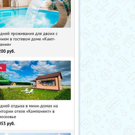
 дней проживания для двоих с
нием в гостевом доме «Кают-
ания»
200
руб.
%
 дней отдыха в мини-домах на
итории отеля «Компонент» в
осковье
053
руб.