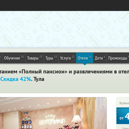
1
31
25
13
12
16
6
Обучение
Товары
Туры
Услуги
Отели
Дети
Промокоды
итанием «Полный пансион» и развлечениями в оте
.
Скидка 42%
. Тула
Купил
от
Цена