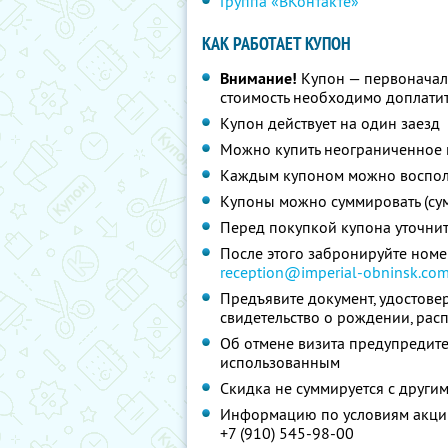
Группа «ВКонтакте»
КАК РАБОТАЕТ КУПОН
Внимание!
Купон — первоначал
стоимость необходимо доплатит
Купон действует на один заезд
Можно купить неограниченное 
Каждым купоном можно восполь
Купоны можно суммировать (су
Перед покупкой купона уточни
После этого забронируйте номер
reception@imperial-obninsk.co
Предъявите документ, удостовер
свидетельство о рождении, рас
Об отмене визита предупредите 
использованным
Скидка не суммируется с друг
Информацию по условиям акции
+7 (910) 545-98-00