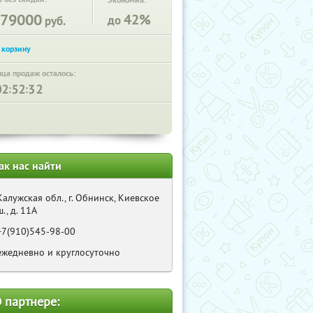
Экономия:
79000
42%
до
руб.
нца продаж осталось:
:
:
ак нас найти
Калужская обл., г. Обнинск, Киевское
ш., д. 11А
+7(910)545-98-00
ежедневно и круглосуточно
 партнере: