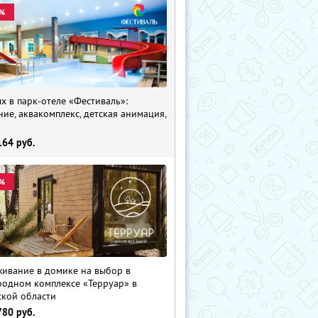
%
х в парк-отеле «Фестиваль»:
ние, аквакомплекс, детская анимация,
i
164
руб.
%
ивание в домике на выбор в
родном комплексе «Терруар» в
ской области
780
руб.