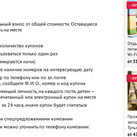
-30
ьный взнос от общей стоимости. Оставшуюся
ь на месте
Отды
количество купонов
пита
зоваться только один раз
Wi-F
ммируются ночи)
от
3
те наличие номеров на интересующую дату
 по телефону или по эл. почте
-30
m
,
сообщите
Ф. И. О.,
номер и код купона
яющий личность, на каждого гостя, детям —
печатанный или электронный купон на месте
за 24 часа, иначе купон будет считаться
Прож
ими спецпредложениями компании
заго
 можно уточнить по телефону компании:
Туль
от
4