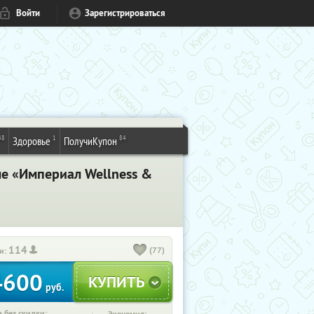
Войти
Зарегистрироваться
48
1
84
Здоровье
ПолучиКупон
ле «Империал Wellness &
114
(77)
и:
4600
руб.
 без скидки: