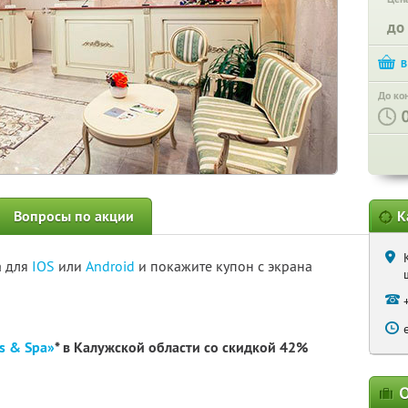
до
До ко
Вопросы по акции
К
а для
IOS
или
Android
и покажите купон с экрана
s & Spa»
* в Калужской области со скидкой 42%
О