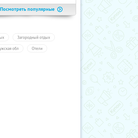
Посмотреть популярные
ых
Загородный отдых
ужская обл
Отели