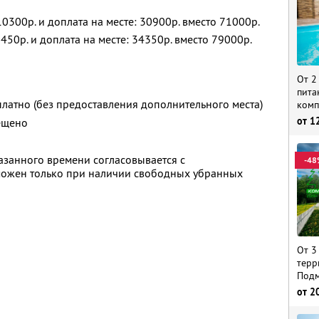
10300р. и доплата на месте: 30900р. вместо 71000р.
450р. и доплата на месте: 34350р. вместо 79000р.
От 2
пита
платно (без предоставления дополнительного места)
комп
от
1
ещено
казанного времени согласовывается с
-48
можен только при наличии свободных убранных
От 3
терр
Подм
от
2