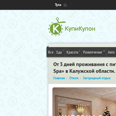
Тула
7
1
24
Все
Еда
Красота
Развлечения
Авто
От 3 дней проживания с п
Spa» в Калужской области
Главная
Отели
Загородный отдых