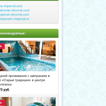
pa-imperial.com
elcome-obninsk.com
mperial-obninsk.com
estaurant-imperial.ru
екомендуемые:
%
 дней проживания с завтраками в
е «Старые традиции» в центре
оложска
70
руб.
%