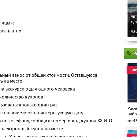
Авт
ту
лицы»:
 бесплатно
42
Р
-90
ьный взнос от общей стоимости. Оставшуюся
ь на месте
 на экскурсию для одного человека
количество купонов
зоваться только один раз
Расч
е наличие мест на интересующую дату
набо
о по телефону, сообщите номер и код купона,
Ф. И. О.
от
4
 электронный купон на месте
за 24 часа, иначе купон будет считаться