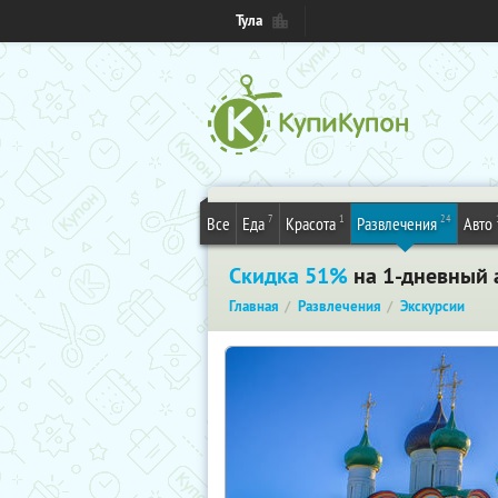
Тула
7
1
24
Все
Еда
Красота
Развлечения
Авто
Скидка 51%
на 1-дневный 
Главная
Развлечения
Экскурсии