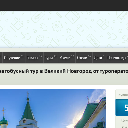
1
31
26
13
12
16
6
Обучение
Товары
Туры
Услуги
Отели
Дети
Промокоды
автобусный тур в Великий Новгород от туроперато
Купил
Цена