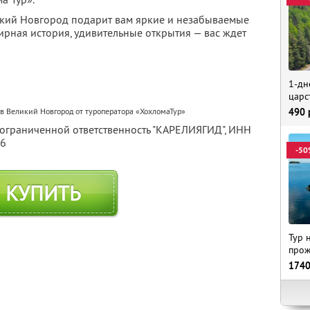
икий Новгород подарит вам яркие и незабываемые
ирная история, удивительные открытия — вас ждет
1-дн
царс
в Великий Новгород от туроператора «ХохломаТур»
490
 ограниченной ответственность "КАРЕЛИЯГИД",
ИНН
56
-50
КУПИТЬ
Тур 
прож
174