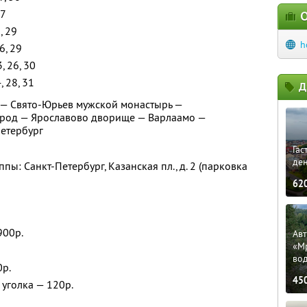
27
О
5, 29
h
26, 29
3, 26, 30
4, 28, 31
Д
 — Свято-Юрьев мужской монастырь —
род — Ярославово дворище — Варлаамо —
Петербург
Гас
ден
пы: Санкт-Петербург, Казанская пл., д. 2 (парковка
62
900р.
Ав
«М
во
0р.
45
уголка — 120р.