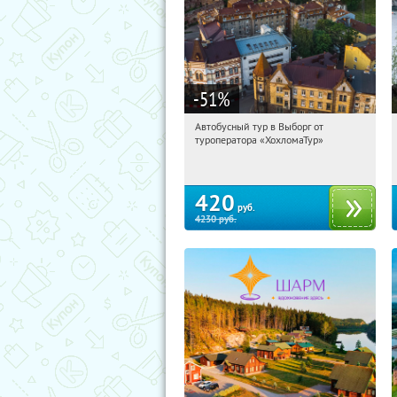
-51
%
Автобусный тур в Выборг от
08:12:00
Купили:
9
туроператора «ХохломаТур»
Сенная площадь
420
руб.
4230
руб.