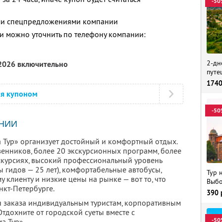
-50
ими спецпредложениями компании
 можно уточнить по телефону компании:
2-дн
 2026 включительно
путе
174
ся купоном
-50
НИИ
 Тур» организует достойный и комфортный отдых.
енников, более 20 экскурсионных программ, более
скурсиях, высокий профессиональный уровень
 гидов — 25 лет), комфортабельные автобусы,
Тур 
клиенту и низкие цены на рынке — вот то, что
Выбо
нкт-Петербурге.
390
ля заказа индивидуальным туристам, корпоративным
тдохните от городской суеты вместе с
-50
а Тур».