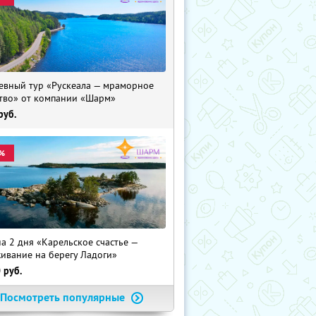
евный тур «Рускеала — мраморное
тво» от компании «Шарм»
руб.
%
на 2 дня «Карельское счастье —
ивание на берегу Ладоги»
0
руб.
Посмотреть популярные