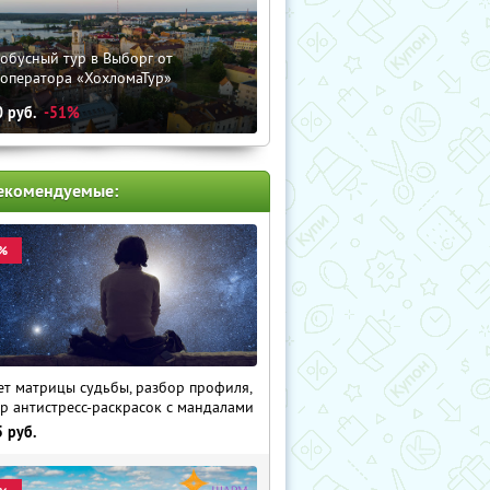
обусный тур в Выборг от
роператора «ХохломаТур»
0
руб.
-51%
екомендуемые:
%
ет матрицы судьбы, разбор профиля,
р антистресс-раскрасок с мандалами
5
руб.