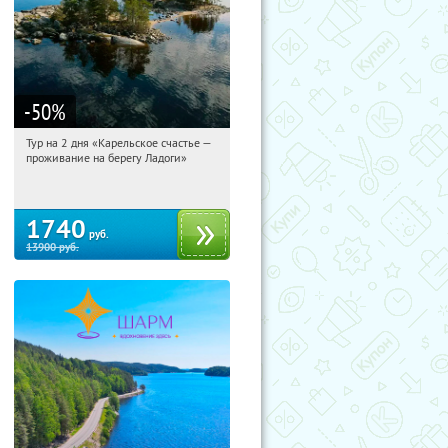
-50
%
Тур на 2 дня «Карельское счастье —
08:12:00
Купили:
39
проживание на берегу Ладоги»
Достоевская
1740
руб.
13900
руб.