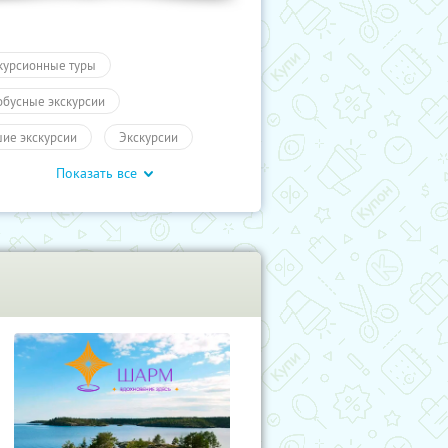
курсионные туры
обусные экскурсии
ие экскурсии
Экскурсии
Показать все
ы
Другие города России
влечения