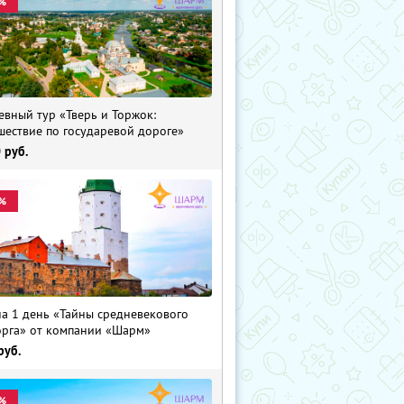
%
евный тур «Тверь и Торжок:
шествие по государевой дороге»
0
руб.
%
на 1 день «Тайны средневекового
рга» от компании «Шарм»
руб.
%