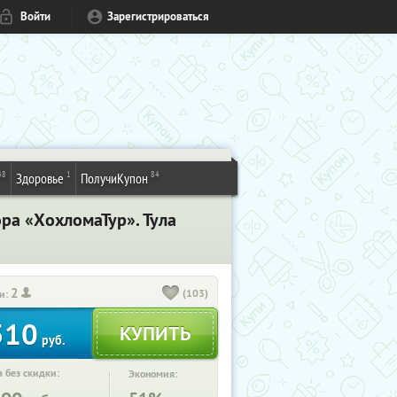
Войти
Зарегистрироваться
48
1
84
Здоровье
ПолучиКупон
ра «ХохломаТур». Тула
2
(103)
и:
510
руб.
 без скидки:
Экономия: