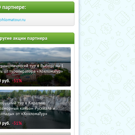
 партнере:
ohlomatour.ru
ругие акции партнера
трономический тур в Выборг на 1
ь от туроператора «ХохломаТур»
0
руб.
-51%
тобусный тур в Карелию
раморный каньон Рускеала и
допады» от «ХохломаТур»
0
руб.
-51%