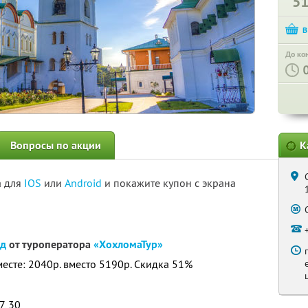
5
До ко
Вопросы по акции
К
а для
IOS
или
Android
и покажите купон с экрана
од
от туроператора
«ХохломаТур»
месте: 2040р. вместо 5190р. Скидка 51%
7, 30