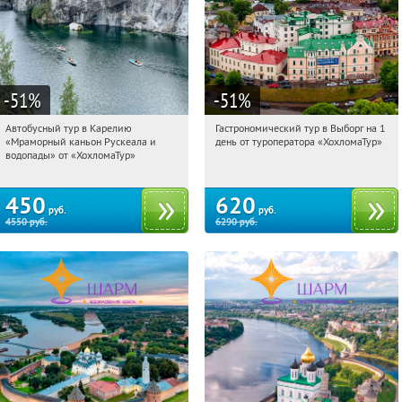
-51
%
-51
%
Автобусный тур в Карелию
Гастрономический тур в Выборг на 1
08:12:00
Купили:
24
08:12:00
Купили:
5
«Мраморный каньон Рускеала и
день от туроператора «ХохломаТур»
Сенная площадь
Сенная площадь
водопады» от «ХохломаТур»
450
620
руб.
руб.
4550
руб.
6290
руб.