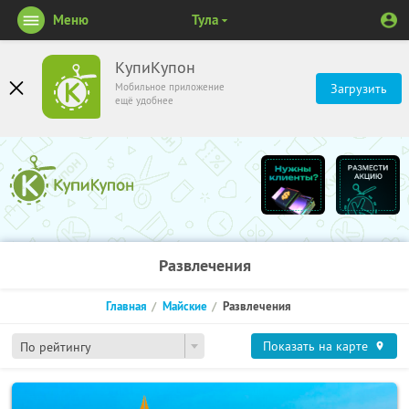
Меню
Тула
КупиКупон
Мобильное приложение
Загрузить
ещё удобнее
Развлечения
Главная
Майские
Развлечения
Показать на карте
По рейтингу