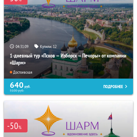
04:31:09
Купили:
12
1-дневный тур «Псков — Изборск — Печоры» от компании
«Шарм»
Достоевская
640
ПОДРОБНЕЕ
руб.
5100
руб.
-50
%