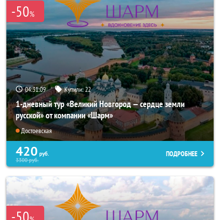
-50
%
04:31:09
Купили:
22
1-дневный тур «Великий Новгород — сердце земли
русской» от компании «Шарм»
Достоевская
420
ПОДРОБНЕЕ
руб.
3300
руб.
-50
%