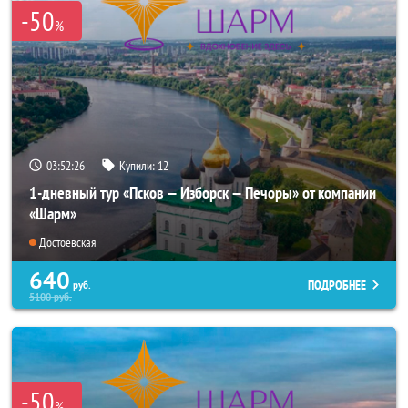
-50
%
03:52:26
Купили:
12
1-дневный тур «Псков — Изборск — Печоры» от компании
«Шарм»
Достоевская
640
ПОДРОБНЕЕ
руб.
5100
руб.
-50
%