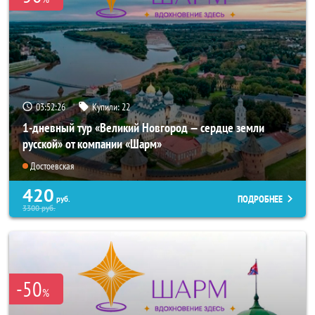
03:52:26
Купили:
22
1-дневный тур «Великий Новгород — сердце земли
русской» от компании «Шарм»
Достоевская
420
ПОДРОБНЕЕ
руб.
3300
руб.
-50
%