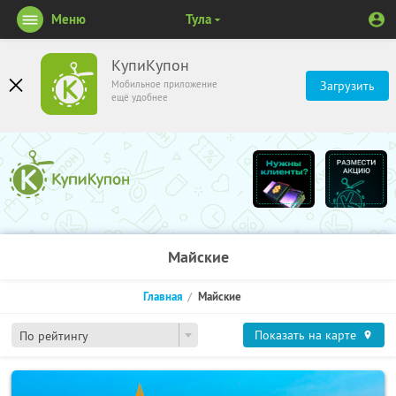
Меню
Тула
КупиКупон
Мобильное приложение
Загрузить
ещё удобнее
Майские
Главная
Майские
Показать на карте
По рейтингу