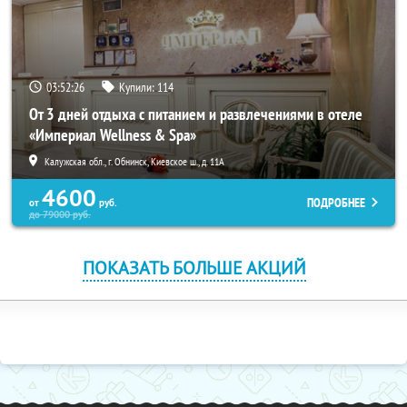
03:52:26
Купили:
114
От 3 дней отдыха с питанием и развлечениями в отеле
«Империал Wellness & Spa»
Калужская обл., г. Обнинск, Киевское ш., д. 11А
4600
ПОДРОБНЕЕ
от
руб.
до
79000
руб.
ПОКАЗАТЬ БОЛЬШЕ АКЦИЙ