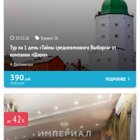
03:52:26
Купили:
58
Тур на 1 день «Тайны средневекового Выборга» от
компании «Шарм»
Достоевская
390
ПОДРОБНЕЕ
руб.
3100
руб.
42
%
до