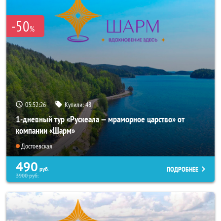
-50
%
03:52:26
Купили:
48
1-дневный тур «Рускеала — мраморное царство» от
компании «Шарм»
Достоевская
490
ПОДРОБНЕЕ
руб.
3900
руб.