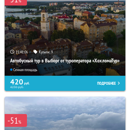
%
11:41:04
Купили:
9
Автобусный тур в Выборг от туроператора «ХохломаТур»
Сенная площадь
420
ПОДРОБНЕЕ
руб.
4230
руб.
-51
%