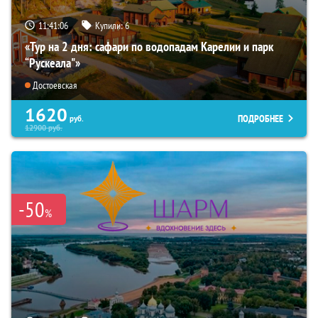
11:41:04
Купили:
6
«Тур на 2 дня: сафари по водопадам Карелии и парк
“Рускеала"»
Достоевская
1620
ПОДРОБНЕЕ
руб.
12900
руб.
-50
%