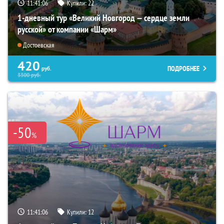
11:41:04
Купили:
22
1-дневный тур «Великий Новгород — сердце земли
русской» от компании «Шарм»
Достоевская
420
ПОДРОБНЕЕ
руб.
3300
руб.
-50
%
11:41:04
Купили:
12