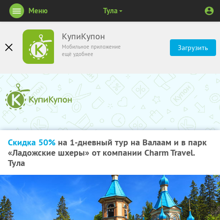
Меню
Тула
КупиКупон
Мобильное приложение
Загрузить
ещё удобнее
Скидка 50%
на 1-дневный тур на Валаам и в парк
«Ладожские шхеры» от компании Charm Travel.
Тула