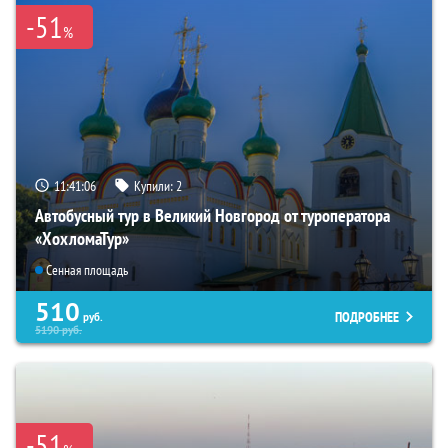
-51
%
11:41:04
Купили:
2
Автобусный тур в Великий Новгород от туроператора
«ХохломаТур»
Сенная площадь
510
ПОДРОБНЕЕ
руб.
5190
руб.
-51