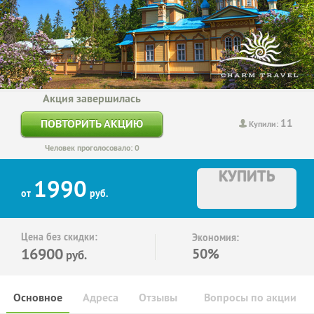
Акция завершилась
11
ПОВТОРИТЬ АКЦИЮ
Купили:
Человек проголосовало: 0
КУПИТЬ
1990
от
руб.
Цена без скидки:
Экономия:
16900
50%
руб.
Основное
Адреса
Отзывы
Вопросы по акции