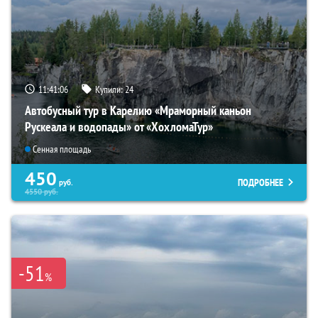
11:41:04
Купили:
24
Автобусный тур в Карелию «Мраморный каньон
Рускеала и водопады» от «ХохломаТур»
Сенная площадь
450
ПОДРОБНЕЕ
руб.
4550
руб.
-51
%