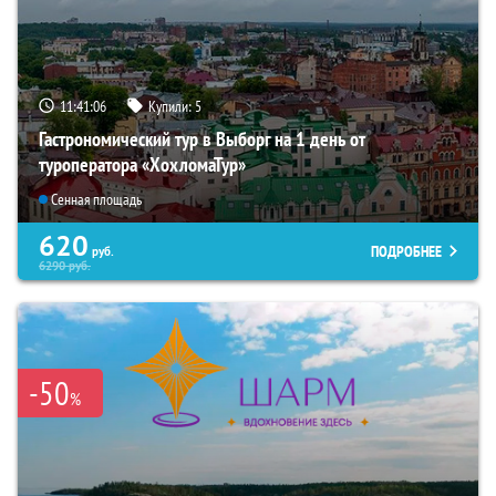
11:41:04
Купили:
5
Гастрономический тур в Выборг на 1 день от
туроператора «ХохломаТур»
Сенная площадь
620
ПОДРОБНЕЕ
руб.
6290
руб.
-50
%