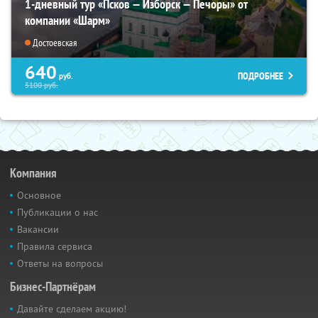
1-дневный тур «Псков — Изборск — Печоры» от
компании «Шарм»
Достоевская
640
ПОДРОБНЕЕ
руб.
5100
руб.
Компания
Основное
Публикации о нас
Вакансии
Правила сервиса
Ответы на вопросы
Бизнес-Партнёрам
Давайте сделаем акцию!