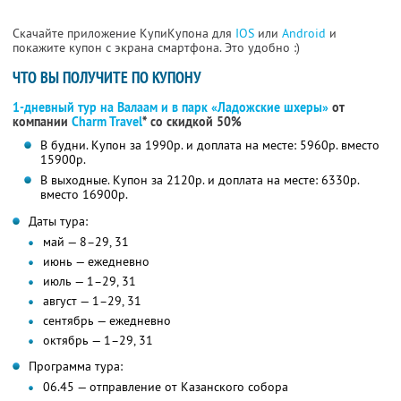
Скачайте приложение КупиКупона для
IOS
или
Android
и
покажите купон с экрана смартфона. Это удобно :)
ЧТО ВЫ ПОЛУЧИТЕ ПО КУПОНУ
1-дневный тур на Валаам и в парк «Ладожские шхеры»
от
компании
Charm Travel
* со скидкой 50%
В будни. Купон за 1990р. и доплата на месте: 5960р. вместо
15900р.
В выходные. Купон за 2120р. и доплата на месте: 6330р.
вместо 16900р.
Даты тура:
май — 8–29, 31
июнь — ежедневно
июль — 1–29, 31
август — 1–29, 31
сентябрь — ежедневно
октябрь — 1–29, 31
Программа тура:
06.45 — отправление от Казанского собора