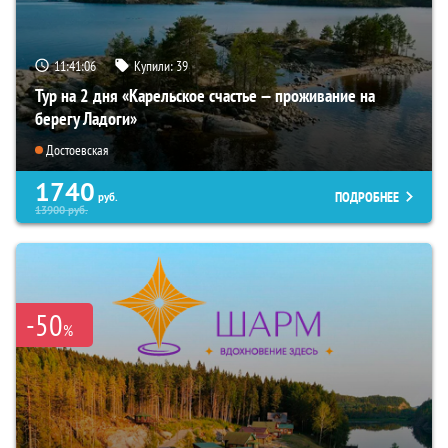
11:41:04
Купили:
39
Тур на 2 дня «Карельское счастье — проживание на
берегу Ладоги»
Достоевская
1740
ПОДРОБНЕЕ
руб.
13900
руб.
-50
%