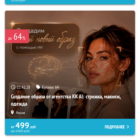
1290
руб.
64
%
до
11:42:27
Купили:
64
Создание образа от агентства KK AI: стрижка, макияж,
одежда
Россия
499
ПОДРОБНЕЕ
от
руб.
до
6400
руб.