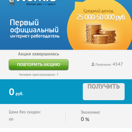
Акция завершилась
4547
ПОВТОРИТЬ АКЦИЮ
Получили:
Человек проголосовало: 7
ПОЛУЧИТЬ
0
руб.
Цена без скидки:
Экономия:
∞
0
%