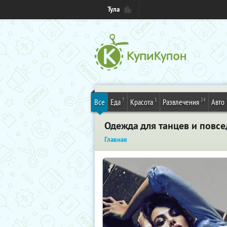
Тула
7
1
24
Все
Еда
Красота
Развлечения
Авто
Одежда для танцев и повс
Главная