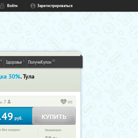
Войти
Зарегистрироваться
49
1
85
Здоровье
ПолучиКупон
дка 30%
. Тула
7
(0)
и:
149
КУПИТЬ
руб.
 без скидки:
Экономия: