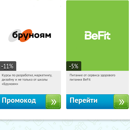
-11
%
-5
%
Курсы по разработке, маркетингу,
Питание от сервиса здорового
20:01:43
Получи первым!
20:01:43
Получи первым!
дизайну и не только от школы
питания BeFit
Россия
Россия
«Бруноям»
Промокод
Перейти