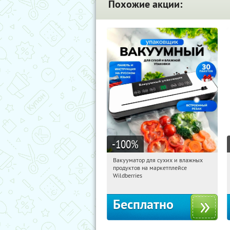
Похожие акции:
-100
%
Вакууматор для сухих и влажных
20:01:43
Получили:
180
продуктов на маркетплейсе
Россия
Wildberries
Бесплатно