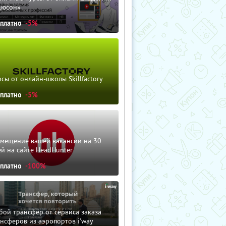
дюсон»
сплатно
-5%
сы от онлайн-школы Skillfactory
сплатно
-5%
змещение вашей вакансии на 30
й на сайте HeadHunter
сплатно
-100%
ой трансфер от сервиса заказа
нсферов из аэропортов i'way