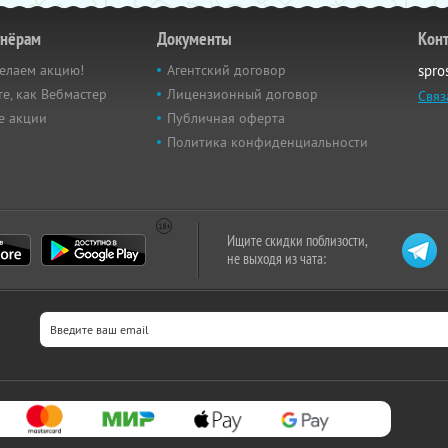
тнёрам
Документы
Кон
елаем акцию!
Агентский договор
spro
е, как Вебмастер
Лицензионный договор
Связ
е акции
Публичная оферта
Политика конфиденциальности
Ищите скидки поблизости,
не выходя из чата: