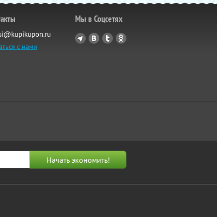
такты
Мы в Соцсетях
si@kupikupon.ru
аться с нами