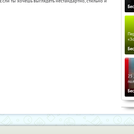
сли ты хочешь выглядеть нестандартно, стильно и
Бе
Пер
«З
Бе
25 
по
Бе