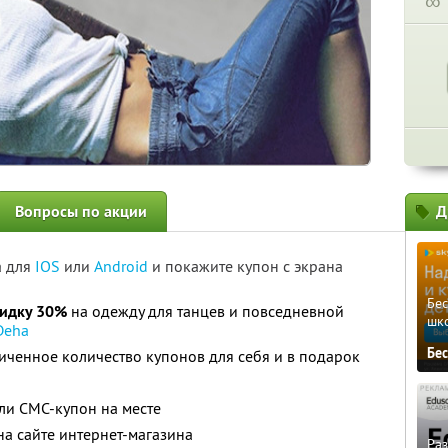
∞
Вопросы по акции
Д
а для
IOS
или
Android
и покажите купон с экрана
Бе
кидку 30%
на одежду для танцев и повседневной
шк
Deha
Бе
ченное количество купонов для себя и в подарок
ли СМС-купон на месте
на сайте интернет-магазина
Ра