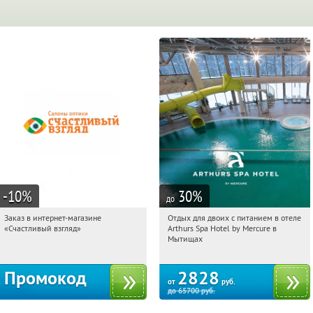
-10
%
30
%
до
Заказ в интернет-магазине
Отдых для двоих с питанием в отеле
20:01:43
Получи первым!
20:01:43
Купи первым!
«Счастливый взгляд»
Arthurs Spa Hotel by Mercure в
Россия
Московская обл., г. Мытищи, д.
Мытищах
Ларево, ул. Хвойная, стр. 26
Промокод
2828
от
руб.
до
65700
руб.