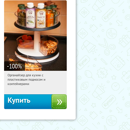
-100
%
Органайзер для кухни с
20:01:43
Получили:
312
пластиковым подносом и
Россия
контейнерами
Купить