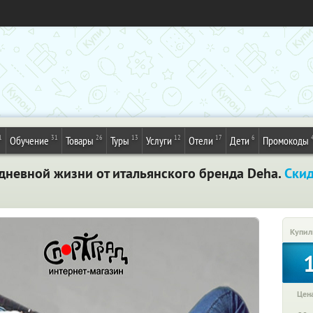
1
31
26
13
12
17
6
Обучение
Товары
Туры
Услуги
Отели
Дети
Промокоды
едневной жизни от итальянского бренда Deha.
Ски
Купил
Цена