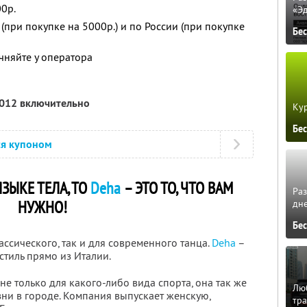
0р.
«Э
(при покупке на 5000р.) и по России (при покупке
Бе
чняйте у оператора
2012 включительно
Кур
Бе
ся купоном
ЯЗЫКЕ ТЕЛА, ТО
Deha
– ЭТО ТО, ЧТО ВАМ
Ра
НУЖНО!
дне
Бе
ссического, так и для современного танца.
Deha
–
стиль прямо из Италии.
е только для какого-либо вида спорта, она так же
Люб
ни в городе. Компания выпускает женскую,
тра