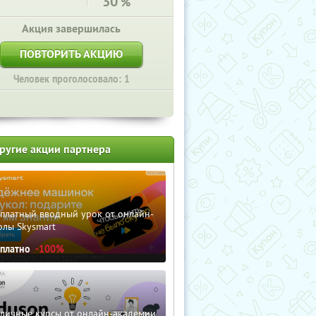
30
%
Акция завершилась
ПОВТОРИТЬ АКЦИЮ
Человек проголосовало: 1
ругие акции партнера
сплатный вводный урок от онлайн-
олы Skysmart
сплатно
-100%
зличные курсы от онлайн-академии