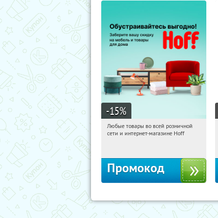
-15
%
Любые товары во всей розничной
20:01:43
Получили:
83
сети и интернет-магазине Hoff
Москва, 1-й Волоколамский проезд,
10с1
Промокод