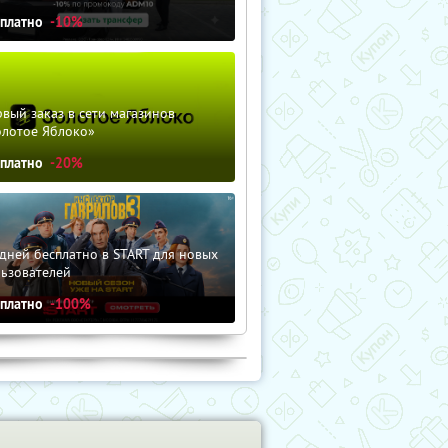
сплатно
-10%
вый заказ в сети магазинов
олотое Яблоко»
сплатно
-20%
дней бесплатно в START для новых
льзователей
сплатно
-100%