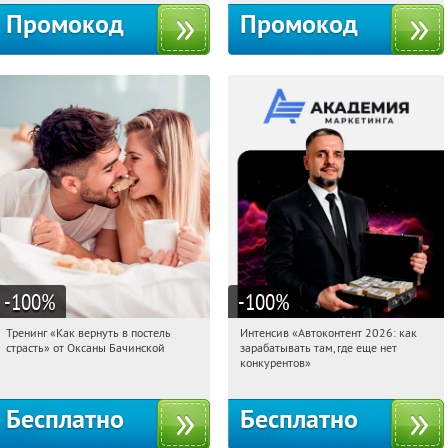
Промокод
Промокод
-100
%
-100
%
Тренинг «Как вернуть в постель
Интенсив «Автоконтент 2026: как
14:34:29
Получили:
16
14:34:29
Получили:
4
страсть» от Оксаны Бачинской
зарабатывать там, где еще нет
Россия
Россия
конкурентов»
Бесплатно
Бесплатно