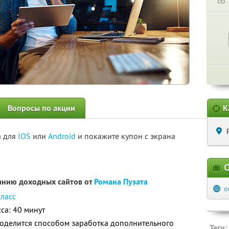
∞
Вопросы по акции
К
а для
IOS
или
Android
и покажите купон с экрана
О
данию доходных сайтов от
Романа Пузата
o
класс
са: 40 минут
поделится способом заработка дополнительного
Теги: