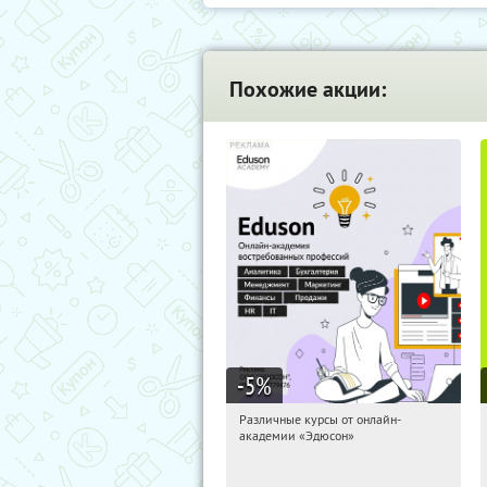
Похожие акции:
-5
%
Различные курсы от онлайн-
14:34:29
Получили:
2
академии «Эдюсон»
Россия