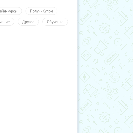
айн-курсы
ПолучиКупон
чение
Другое
Обучение