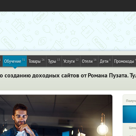
1
31
26
13
12
16
6
Обучение
Товары
Туры
Услуги
Отели
Дети
Промокоды
о созданию доходных сайтов от Романа Пузата. Ту
Получ
Цена