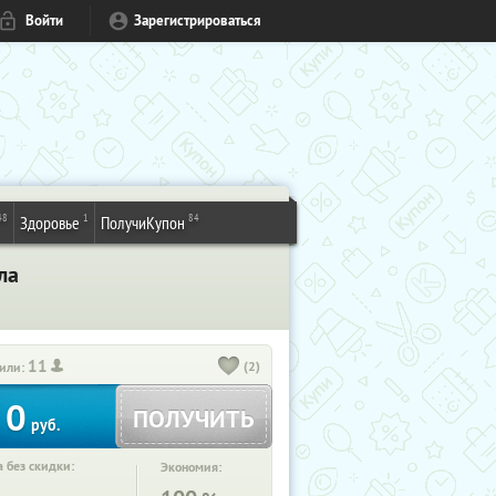
Войти
Зарегистрироваться
48
1
84
Здоровье
ПолучиКупон
ла
11
(2)
или:
0
ПОЛУЧИТЬ
руб.
 без скидки:
Экономия: