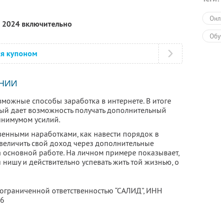
Онл
я 2024 включительно
Обу
ся купоном
НИИ
зможные способы заработка в интернете. В итоге
рый дает возможность получать дополнительный
инимумом усилий.
венными наработками, как навести порядок в
 увеличить свой доход через дополнительные
а основной работе. На личном примере показывает,
 нишу и действительно успевать жить той жизнью, о
 ограниченной ответственностью “САЛИД”,
ИНН
76