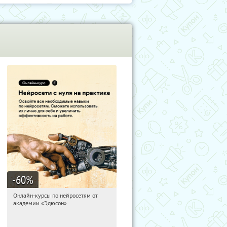
-60
%
Онлайн-курсы по нейросетям от
14:34:29
Получили:
6
академии «Эдюсон»
Москва