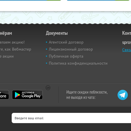
тнёрам
Документы
Кон
елаем акцию!
Агентский договор
spro
е, как Вебмастер
Лицензионный договор
Связ
е акции
Публичная оферта
Политика конфиденциальности
Ищите скидки поблизости,
не выходя из чата: