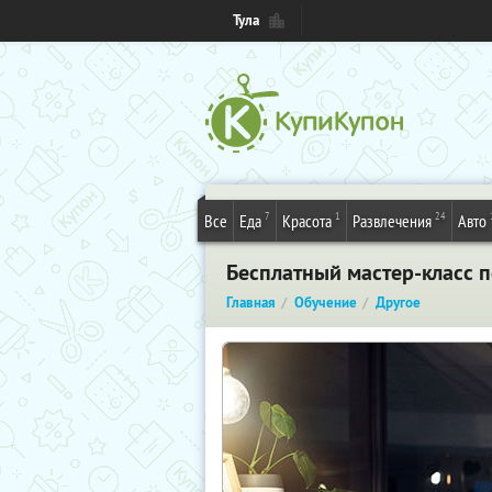
Тула
7
1
24
Все
Еда
Красота
Развлечения
Авто
Бесплатный мастер-класс п
Главная
Обучение
Другое