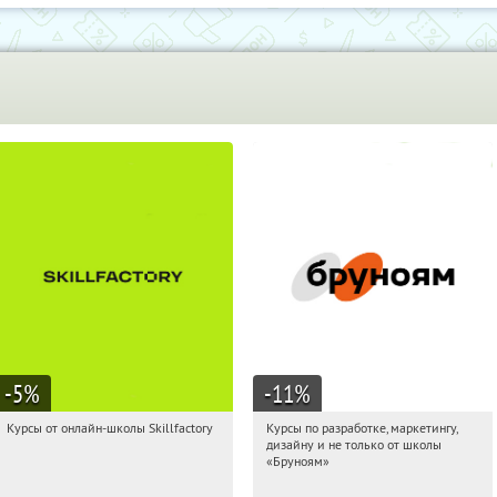
-5
%
-11
%
Курсы от онлайн-школы Skillfactory
Курсы по разработке, маркетингу,
14:34:29
Получи первым!
14:34:29
Получи первым!
дизайну и не только от школы
Россия
Россия
«Бруноям»