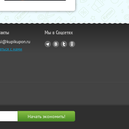
такты
Мы в Соцсетях
si@kupikupon.ru
аться с нами