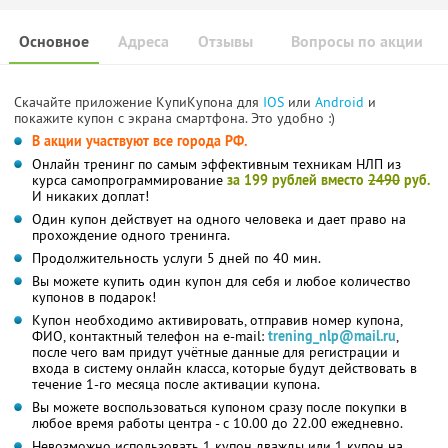
Основное
Адреса
Отзывы
Вопросы по акции
Скачайте приложение КупиКупона для
IOS
или
Android
и
покажите купон с экрана смартфона. Это удобно :)
В акции участвуют все города РФ.
Онлайн тренинг по самым эффективным техникам НЛП из
курса самопрограммирование
за 199 рублей вместо
2490
руб.
И никаких доплат!
Один купон действует на одного человека и дает право на
прохождение одного тренинга.
Продолжительность услуги 5 дней по 40 мин.
Вы можете купить один купон для себя и любое количество
купонов в подарок!
Купон необходимо активировать, отправив номер купона,
ФИО, контактный телефон на e-mail:
trening_nlp@mail.ru
,
после чего вам придут учётные данные для регистрации и
входа в систему онлайн класса, которые будут действовать в
течение 1-го месяца после активации купона.
Вы можете воспользоваться купоном сразу после покупки в
любое время работы центра - с 10.00 до 22.00 ежедневно.
Невозможно использовать 1 купон дважды или 1 купон на