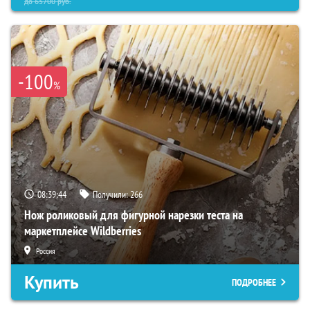
до
65700
руб.
-100
%
08:39:43
Получили:
266
Нож роликовый для фигурной нарезки теста на
маркетплейсе Wildberries
Россия
Купить
ПОДРОБНЕЕ