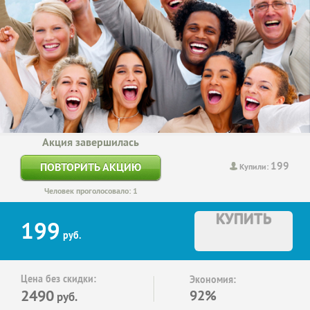
Акция завершилась
199
ПОВТОРИТЬ АКЦИЮ
Купили:
Человек проголосовало: 1
КУПИТЬ
199
руб.
Цена без скидки:
Экономия:
2490
92%
руб.