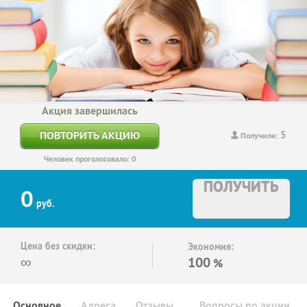
Акция завершилась
5
ПОВТОРИТЬ АКЦИЮ
Получили:
Человек проголосовало: 0
ПОЛУЧИТЬ
0
руб.
Цена без скидки:
Экономия:
∞
100
%
Основное
Адреса
Отзывы
Вопросы по акции