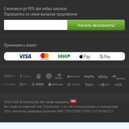
Сэкономьте до 90% при любых покупках
Подпишитесь на самые выгодные предложения
Принимаем к оплате:
2010-2026 © КупиКупон. Все права защищены.
Все права на товарный знак "КупиКупон" и на сайт www.kupikupon.ru принадлежат
OOO «Агентство цифровых решений» ИНН 7705523387, ОГРН 1127747063212