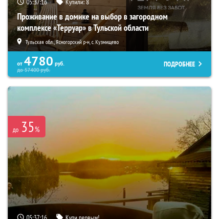
05:37:15
Купили:
8
Проживание в домике на выбор в загородном
комплексе «Терруар» в Тульской области
Тульская обл., Ясногорский р-н, с. Кузмищево
4780
ПОДРОБНЕЕ
от
руб.
до
57400
руб.
35
%
до
05:37:15
Купи первым!