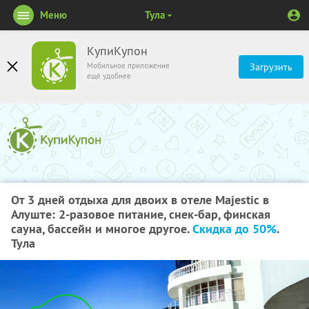
Меню
Тула
КупиКупон
Мобильное приложение
Загрузить
ещё удобнее
От 3 дней отдыха для двоих в отеле Majestic в
Алуште: 2-разовое питание, снек-бар, финская
сауна, бассейн и многое другое.
Скидка до 50%
.
Тула