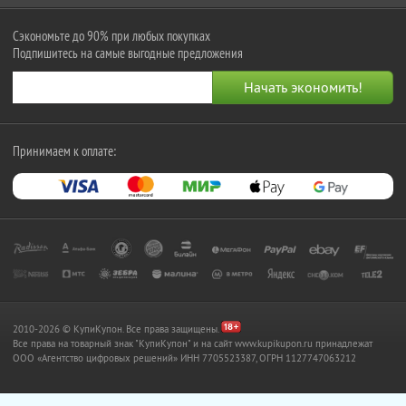
Сэкономьте до 90% при любых покупках
Подпишитесь на самые выгодные предложения
Принимаем к оплате:
2010-2026 © КупиКупон. Все права защищены.
Все права на товарный знак "КупиКупон" и на сайт www.kupikupon.ru принадлежат
OOO «Агентство цифровых решений» ИНН 7705523387, ОГРН 1127747063212