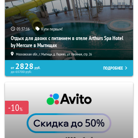
05:37:15
Купи первым!
Отдых для двоих с питанием в отеле Arthurs Spa Hotel
by Mercure в Мытищах
Московская обл., г. Мытищи, д. Ларево, ул. Хвойная, стр. 26
2828
ПОДРОБНЕЕ
от
руб.
до
65700
руб.
-10
%