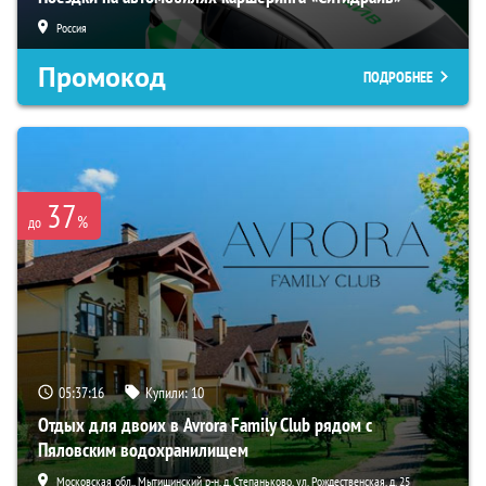
Россия
Промокод
ПОДРОБНЕЕ
37
%
до
05:37:15
Купили:
10
Отдых для двоих в Avrora Family Club рядом с
Пяловским водохранилищем
Московская обл., Мытищинский р-н, д. Степаньково, ул. Рождественская, д. 25