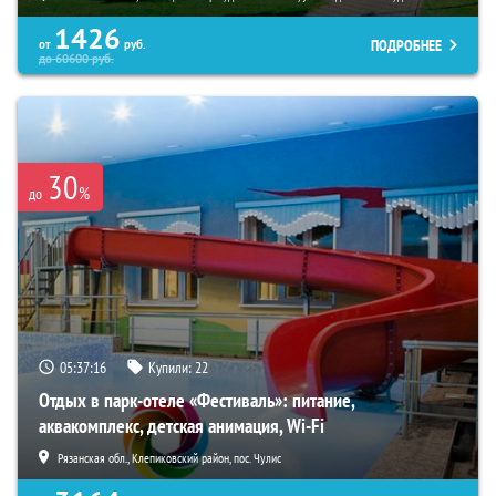
1426
ПОДРОБНЕЕ
от
руб.
до
60600
руб.
30
%
до
05:37:15
Купили:
22
Отдых в парк-отеле «Фестиваль»: питание,
аквакомплекс, детская анимация, Wi-Fi
Рязанская обл., Клепиковский район, пос. Чулис