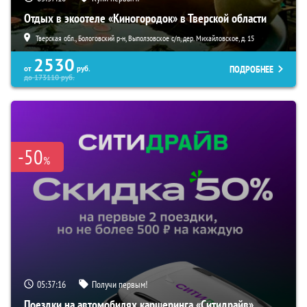
Отдых в экоотеле «Киногородок» в Тверской области
Тверская обл., Бологовский р-н, Выползовское с/п, дер. Михайловское, д. 15
2530
ПОДРОБНЕЕ
от
руб.
до
173110
руб.
-50
%
05:37:15
Получи первым!
Поездки на автомобилях каршеринга «Ситидрайв»