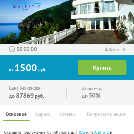
9
:
:
Купили:
1500
от
руб.
Цена без скидки:
Экономия:
87869
50%
до
до
руб.
Основное
Адреса
Отзывы
Вопросы по акции
Скачайте приложение КупиКупона для
IOS
или
Android
и