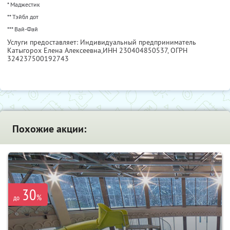
* Маджестик
** Тэйбл дот
*** Вай-Фай
Услуги предоставляет: Индивидуальный предприниматель
Катыгорох Елена Алексеевна,
ИНН 230404850537
, ОГРН
324237500192743
Похожие акции:
30
%
до