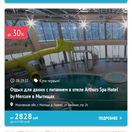
30
%
до
08:29:36
Купи первым!
Отдых для двоих с питанием в отеле Arthurs Spa Hotel
by Mercure в Мытищах
Московская обл., г. Мытищи, д. Ларево, ул. Хвойная, стр. 26
2828
ПОДРОБНЕЕ
от
руб.
до
65700
руб.