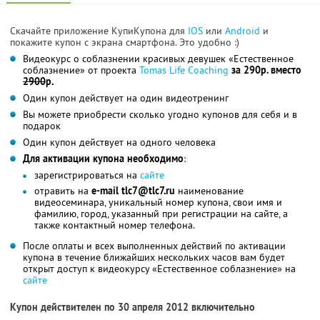
Скачайте приложение КупиКупона для
IOS
или
Android
и
покажите купон с экрана смартфона. Это удобно :)
Видеокурс о соблазнении красивых девушек «Естественное
соблазнение» от проекта
Tomas Life Coaching
за 290р. вместо
2900
р.
Один купон действует на один видеотренинг
Вы можете приобрести сколько угодно купонов для себя и в
подарок
Один купон действует на одного человека
Для активации купона необходимо
:
зарегистрироваться на
сайте
отравить на
e-mail tlc7@tlc7.ru
наименование
видеосеминара, уникальный номер купона, свои имя и
фамилию, город, указанный при регистрации на сайте, а
также контактный номер телефона.
После оплаты и всех выполненных действий по активации
купона в течение ближайших нескольких часов вам будет
открыт доступ к видеокурсу «Естественное соблазнение» на
сайте
Купон действителен по 30 апреля 2012 включительно