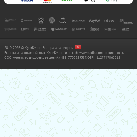
2010-2026 © КупиКупон. Все права защищены.
Все права на товарный знак "КупиКупон" и на сайт www.kupikupon.ru принадлежат
OOO «Агентство цифровых решений» ИНН 7705523387, ОГРН 1127747063212