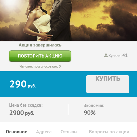
Акция завершилась
41
ПОВТОРИТЬ АКЦИЮ
Купили:
Человек проголосовало: 0
КУПИТЬ
290
руб.
Цена без скидки:
Экономия:
2900
90%
руб.
Основное
Адреса
Отзывы
Вопросы по акции