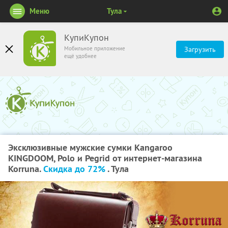
Меню
Тула
КупиКупон
Мобильное приложение
Загрузить
ещё удобнее
Эксклюзивные мужские сумки Kangaroo
KINGDOOM, Polo и Pegrid от интернет-магазина
Korruna.
Скидка до 72%
. Тула