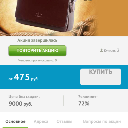
Акция завершилась
3
ПОВТОРИТЬ АКЦИЮ
Купили:
Человек проголосовало: 0
КУПИТЬ
475
от
руб.
Цена без скидки:
Экономия:
9000
72%
руб.
Основное
Адреса
Отзывы
Вопросы по акции