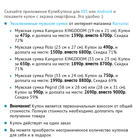
Скачайте приложение КупиКупона для
IOS
или
Android
и
покажите купон с экрана смартфона. Это удобно :)
Эксклюзивные мужские сумки
от интернет-магазина
Korruna
:
Мужская сумка Kangaroo KINGDOOM (19 см x 21 см). Купон
за
475р.
и доплата на месте:
1390р. вместо 6700р.
Скидка
72%
Мужская сумка Polo (23 см x 27 см). Купон за
490р.
и
доплата на месте:
1500р. вместо 6800р.
Скидка 71%
Мужская сумка Kangaroo KINGDOOM (33 см x 23 см). Купон
за
650р.
и доплата на месте:
1890р. вместо 8700р.
Скидка
71%
Мужская сумка Polo (33 см x 24 см). Купон за
750р.
и
доплата на месте:
1990р. вместо 8800р.
Скидка 69%
Мужская сумка Pegrid (38 см x 28 см) или (28 см x 31 см).
Купон за
990р.
и доплата на месте:
2690р. вместо 9000р.
Скидка 59%
Внимание!
Купон является первоначальным взносом от общей
стоимости. Полную стоимость необходимо доплатить при
получении товара
Купон действует на один заказ
Вы можете приобрести неограниченное количество купонов
для себя и в подарок