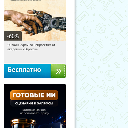
-60
%
Онлайн-курсы по нейросетям от
10:25:52
Получили:
7
академии «Эдюсон»
Москва
Бесплатно