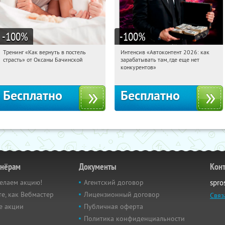
-100
%
-100
%
Тренинг «Как вернуть в постель
Интенсив «Автоконтент 2026: как
10:25:52
Получили:
16
10:25:52
Получили:
4
страсть» от Оксаны Бачинской
зарабатывать там, где еще нет
Россия
Россия
конкурентов»
Бесплатно
Бесплатно
тнёрам
Документы
Кон
елаем акцию!
Агентский договор
spro
е, как Вебмастер
Лицензионный договор
Связ
е акции
Публичная оферта
Политика конфиденциальности