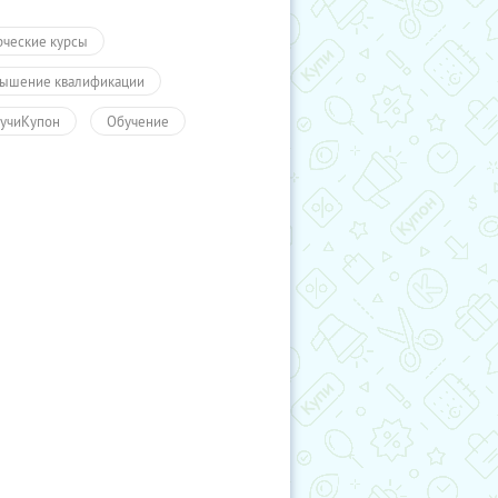
рческие курсы
ышение квалификации
учиКупон
Обучение
чение