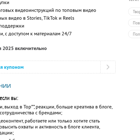
упки
аговых видеоинструкций по топовым видео
Тво
 видео в Stories, TikTok и Reels
Пов
 поддержки
и, с доступом к материалам 24/7
Пол
Обу
я 2025 включительно
ся купоном
НИИ
если вы:
 выход в Top**, реакции, больше креатива в блоге,
сотрудничества с брендами;
оконтент, работаете или только хотите стать
высить охваты и активность в блоге клиента,
дации;