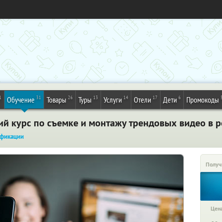
1
31
26
13
14
17
6
Обучение
Товары
Туры
Услуги
Отели
Дети
Промокоды
й курс по съемке и монтажу трендовых видео в р
фикации
Получ
Цена