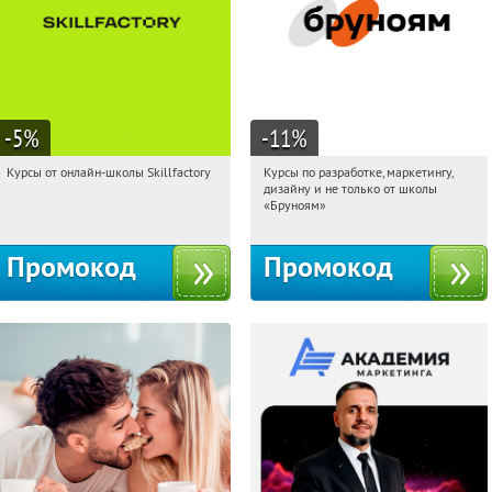
-5
%
-11
%
Курсы от онлайн-школы Skillfactory
Курсы по разработке, маркетингу,
10:25:52
Получи первым!
10:25:52
Получи первым!
дизайну и не только от школы
Россия
Россия
«Бруноям»
Промокод
Промокод