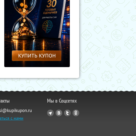
такты
Мы в Соцсетях
si@kupikupon.ru
аться с нами