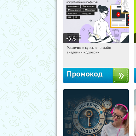
-5
%
Различные курсы от онлайн-
10:25:52
Получили:
2
академии «Эдюсон»
Россия
Промокод