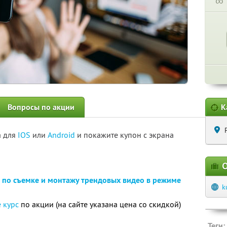
∞
Вопросы по акции
К
а для
IOS
или
Android
и покажите купон с экрана
О
 по съемке и монтажу трендовых видео в режиме
k
 курс
по акции (на сайте указана цена со скидкой)
Теги: