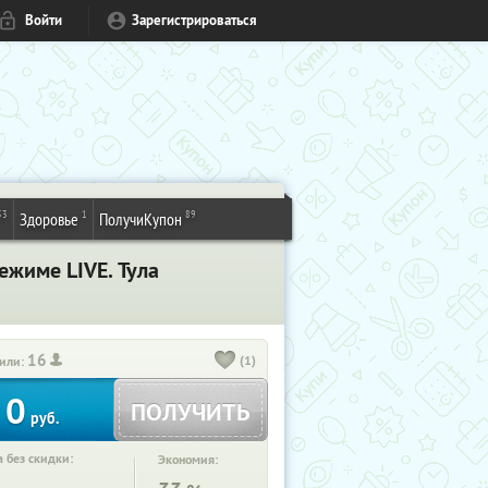
Войти
Зарегистрироваться
53
1
89
Здоровье
ПолучиКупон
ежиме LIVE. Тула
16
(1)
или:
0
ПОЛУЧИТЬ
руб.
 без скидки:
Экономия: