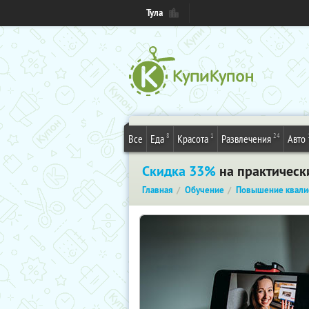
Тула
8
1
24
Все
Еда
Красота
Развлечения
Авто
Скидка 33%
на практически
Главная
Обучение
Повышение квали