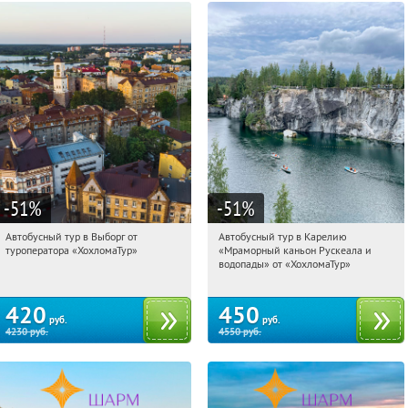
-51
%
-51
%
Автобусный тур в Выборг от
Автобусный тур в Карелию
12:11:24
Купили:
9
12:11:24
Купили:
24
туроператора «ХохломаТур»
«Мраморный каньон Рускеала и
Сенная площадь
Сенная площадь
водопады» от «ХохломаТур»
420
450
руб.
руб.
4230
руб.
4550
руб.