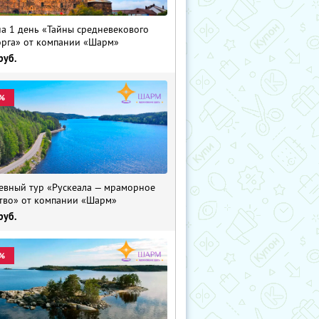
на 1 день «Тайны средневекового
рга» от компании «Шарм»
руб.
%
евный тур «Рускеала — мраморное
тво» от компании «Шарм»
руб.
%