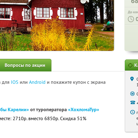
6
До ко
Вопросы по акции
К
а для
IOS
или
Android
и покажите купон с экрана
ьбы Карелии»
от туроператора
«ХохломаТур»
месте: 2710р. вместо 6850р. Скидка 51%