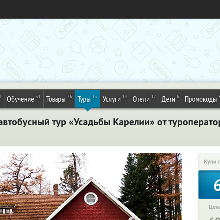
1
31
26
13
14
17
6
Обучение
Товары
Туры
Услуги
Отели
Дети
Промокоды
автобусный тур «Усадьбы Карелии» от туроператор
Купи 
Цена