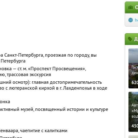
О
h
Д
а Санкт-Петербурга, проезжая по городу, вы
 Петербурга
Гас
овка — ст. м. «Проспект Просвещения»,
ден
ю, трассовая экскурсия
ешний осмотр): главная достопримечательность
62
о с лютеранской кирхой в г. Лахденпохья в ходе
Сонка
Ав
активный музей, посвященный истории и культуре
«М
во
45
сенваара, чаепитие с калитками