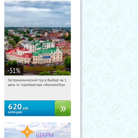
-51
%
Гастрономический тур в Выборг на 1
12:11:24
Купили:
5
день от туроператора «ХохломаТур»
Сенная площадь
620
руб.
6290
руб.