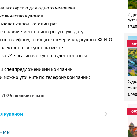
 на экскурсию для одного человека
2-дн
количество купонов
путе
зоваться только один раз
174
е наличие мест на интересующую дату
 по телефону, сообщите номер и код купона, Ф. И. О.
-50
 электронный купон на месте
за 24 часа, иначе купон будет считаться
ими спецпредложениями компании
 можно уточнить по телефону компании:
2-дн
Новг
174
я 2026 включительно
-50
ся купоном
НИИ