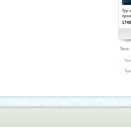
Тур 
прож
174
Теги:
Экс
Тур