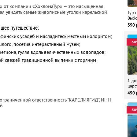
» от компании «ХохломаТур» — это насыщенная
ая увидеть самые живописные уголки карельской
Тур 
Выбо
390
ящее путешествие:
 финских усадеб и насладитесь местным колоритом;
-50
шлого, посетив интерактивный музей;
егиона, гуляя вдоль величественных водопадов;
ией свежей традиционной выпечки с горячим
1-дн
царс
490
 ограниченной ответственность "КАРЕЛИЯГИД",
ИНН
56
-50