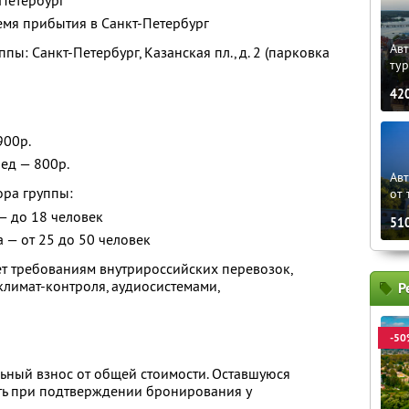
-Петербург
емя прибытия в Санкт-Петербург
Авт
пы: Санкт-Петербург, Казанская пл., д. 2 (парковка
ту
42
900р.
ед — 800р.
Ав
ора группы:
от 
— до 18 человек
51
а — от 25 до 50 человек
ует требованиям внутрироссийских перевозок,
лимат-контроля, аудиосистемами,
Р
-50
ьный взнос от общей стоимости. Оставшуюся
ть при подтверждении бронирования у