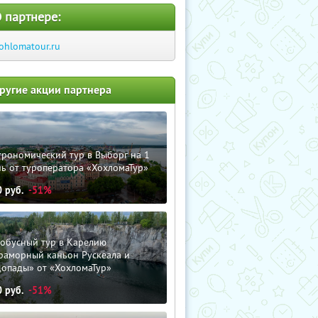
 партнере:
ohlomatour.ru
ругие акции партнера
трономический тур в Выборг на 1
ь от туроператора «ХохломаТур»
0
руб.
-51%
тобусный тур в Карелию
раморный каньон Рускеала и
допады» от «ХохломаТур»
0
руб.
-51%