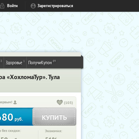
Войти
Зарегистрироваться
53
1
89
Здоровье
ПолучиКупон
а «ХохломаТур». Тула
первым!
(103)
680
КУПИТЬ
руб.
 без скидки:
Экономия: