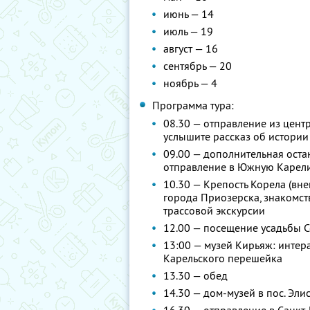
июнь — 14
июль — 19
август — 16
сентябрь — 20
ноябрь — 4
Программа тура:
08.30 — отправление из центр
услышите рассказ об истории
09.00 — дополнительная остан
отправление в Южную Карели
10.30 — Крепость Корела (вн
города Приозерска, знакомств
трассовой экскурсии
12.00 — посещение усадьбы 
13:00 — музей Кирьяж: интер
Карельского перешейка
13.30 — обед
14.30 — дом-музей в пос. Эли