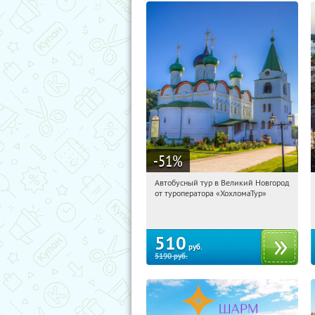
-51
%
Автобусный тур в Великий Новгород
12:11:24
Купили:
2
от туроператора «ХохломаТур»
Сенная площадь
510
руб.
5190
руб.