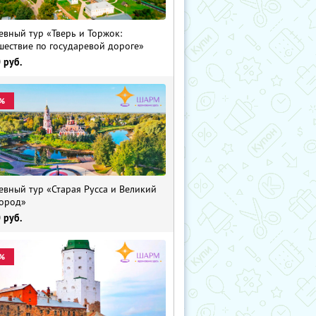
евный тур «Тверь и Торжок:
шествие по государевой дороге»
0
руб.
%
евный тур «Старая Русса и Великий
ород»
0
руб.
%