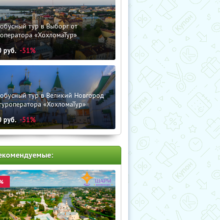
обусный тур в Выборг от
роператора «ХохломаТур»
0
руб.
-51%
тобусный тур в Великий Новгород
туроператора «ХохломаТур»
0
руб.
-51%
екомендуемые:
%