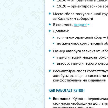
16.30 — отправление в Санкт
19.20 — ориентировочное вр
Место сбора экскурсионной груп
за Казанским собором)
В стоимость
входит:
Доплаты:
топливно-сервисный сбор — 
по желанию: комплексный об
Размер автобуса зависит от наб
туристический микроавтобус 
автобус туристического класс
Весь автотранспорт соответств
автобусы оснащены системами к
комфортабельными сиденьями
КАК РАБОТАЕТ КУПОН
Внимание!
Купон — первоначал
стоимость необходимо доплати
организатора экскурсии