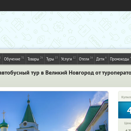
1
31
26
13
12
16
6
Обучение
Товары
Туры
Услуги
Отели
Дети
Промокоды
автобусный тур в Великий Новгород от туроперато
Купил
Цена