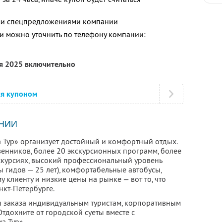
Тур
ими спецпредложениями компании
Раз
 можно уточнить по телефону компании:
ря 2025 включительно
ся купоном
НИИ
 Тур» организует достойный и комфортный отдых.
енников, более 20 экскурсионных программ, более
скурсиях, высокий профессиональный уровень
 гидов — 25 лет), комфортабельные автобусы,
клиенту и низкие цены на рынке — вот то, что
нкт-Петербурге.
ля заказа индивидуальным туристам, корпоративным
тдохните от городской суеты вместе с
а Тур».