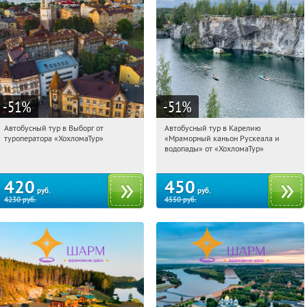
-51
%
-51
%
Автобусный тур в Выборг от
Автобусный тур в Карелию
18:14:13
Купили:
9
18:14:13
Купили:
24
туроператора «ХохломаТур»
«Мраморный каньон Рускеала и
Сенная площадь
Сенная площадь
водопады» от «ХохломаТур»
420
450
руб.
руб.
4230
руб.
4550
руб.