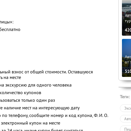
Авт
ту
лицы»:
 бесплатно
42
Ав
от 
51
ьный взнос от общей стоимости. Оставшуюся
ь на месте
 на экскурсию для одного человека
количество купонов
Теги:
зоваться только один раз
е наличие мест на интересующую дату
Экс
о по телефону, сообщите номер и код купона,
Ф. И. О.
Авт
 электронный купон на месте
Пеш
за 24 часа, иначе купон будет считаться