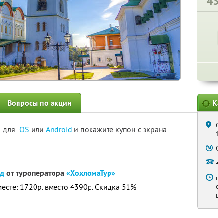
4
Вопросы по акции
К
а для
IOS
или
Android
и покажите купон с экрана
од
от туроператора
«ХохломаТур»
месте: 1720р. вместо 4390р. Скидка 51%