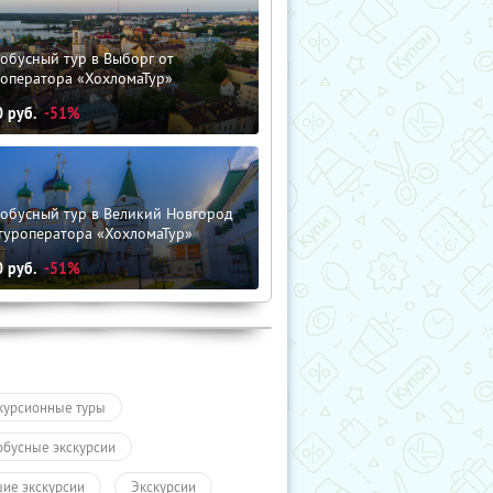
обусный тур в Выборг от
роператора «ХохломаТур»
0
руб.
-51%
тобусный тур в Великий Новгород
туроператора «ХохломаТур»
0
руб.
-51%
курсионные туры
обусные экскурсии
ие экскурсии
Экскурсии