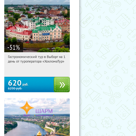
-51
%
Гастрономический тур в Выборг на 1
18:14:13
Купили:
5
день от туроператора «ХохломаТур»
Сенная площадь
620
руб.
6290
руб.