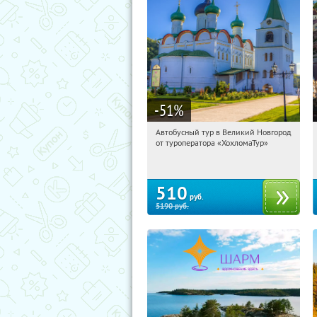
-51
%
Автобусный тур в Великий Новгород
18:14:13
Купили:
2
от туроператора «ХохломаТур»
Сенная площадь
510
руб.
5190
руб.