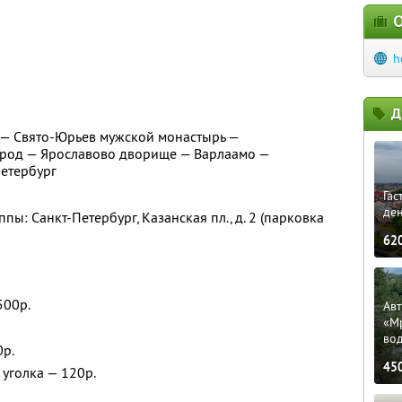
О
h
Д
 — Свято-Юрьев мужской монастырь —
род — Ярославово дворище — Варлаамо —
Петербург
Гас
ден
пы: Санкт-Петербург, Казанская пл., д. 2 (парковка
62
500р.
Ав
«М
во
0р.
45
уголка — 120р.