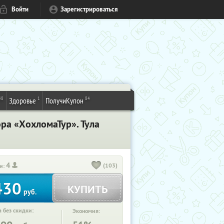
Войти
Зарегистрироваться
48
1
84
Здоровье
ПолучиКупон
ра «ХохломаТур». Тула
4
(103)
и:
430
КУПИТЬ
руб.
 без скидки:
Экономия: