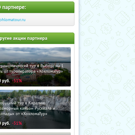
 партнере:
ohlomatour.ru
ругие акции партнера
трономический тур в Выборг на 1
ь от туроператора «ХохломаТур»
0
руб.
-51%
тобусный тур в Карелию
раморный каньон Рускеала и
допады» от «ХохломаТур»
0
руб.
-51%