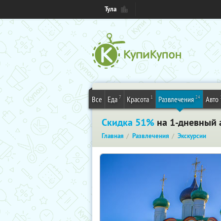
Тула
7
1
24
Все
Еда
Красота
Развлечения
Авто
Скидка 51%
на 1-дневный 
Главная
Развлечения
Экскурсии