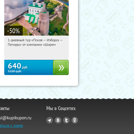
-50
%
1-дневный тур «Псков — Изборск —
18:14:13
Купили:
12
Печоры» от компании «Шарм»
Достоевская
640
руб.
5100
руб.
такты
Мы в Соцсетях
si@kupikupon.ru
аться с нами