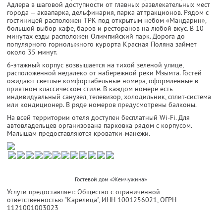
Адлера в шаговой доступности от главных развлекательных мест
города — аквапарка, дельфинария, парка аттракционов. Рядом с
гостиницей расположен ТРК под открытым небом «Мандарин»,
большой выбор кафе, баров и ресторанов на любой вкус. В 10
минутах езды расположен Олимпийский парк. Дорога до
популярного горнолыжного курорта Красная Поляна займет
около 35 минут.
6-этажный корпус возвышается на тихой зеленой улице,
расположенной недалеко от набережной реки Мзымта. Гостей
ожидают светлые комфортабельные номера, оформленные в
приятном классическом стиле. В каждом номере есть
индивидуальный санузел, телевизор, холодильник, сплит-система
или кондиционер. В ряде номеров предусмотрены балконы.
На всей территории отеля доступен бесплатный Wi-Fi. Для
автовладельцев организована парковка рядом с корпусом.
Малышам предоставляются кроватки-манежи.
Гостевой дом «Жемчужина»
Услуги предоставляет: Общество с ограниченной
ответственностью "Карелица",
ИНН 1001256021
, ОГРН
1121001003023