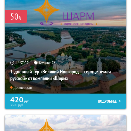
-50
%
16:57:04
Купили:
22
1-дневный тур «Великий Новгород — сердце земли
русской» от компании «Шарм»
Достоевская
420
ПОДРОБНЕЕ
руб.
3300
руб.