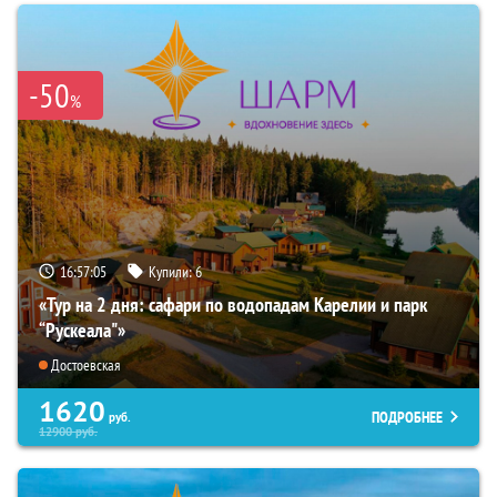
-50
%
16:57:04
Купили:
6
«Тур на 2 дня: сафари по водопадам Карелии и парк
“Рускеала"»
Достоевская
1620
ПОДРОБНЕЕ
руб.
12900
руб.