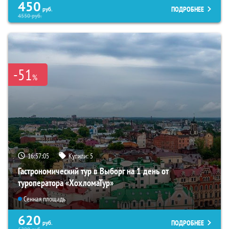
450
ПОДРОБНЕЕ
руб.
4550
руб.
-51
%
16:57:04
Купили:
5
Гастрономический тур в Выборг на 1 день от
туроператора «ХохломаТур»
Сенная площадь
620
ПОДРОБНЕЕ
руб.