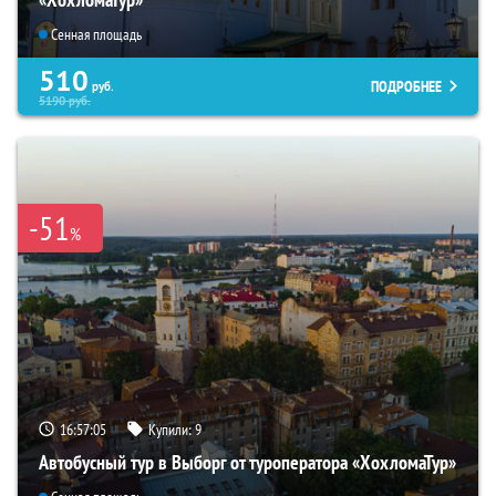
Сенная площадь
510
ПОДРОБНЕЕ
руб.
5190
руб.
-51
%
16:57:04
Купили:
9
Автобусный тур в Выборг от туроператора «ХохломаТур»