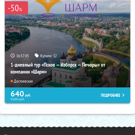
-50
%
16:57:04
Купили:
12
1-дневный тур «Псков — Изборск — Печоры» от
компании «Шарм»
Достоевская
640
ПОДРОБНЕЕ
руб.
5100
руб.