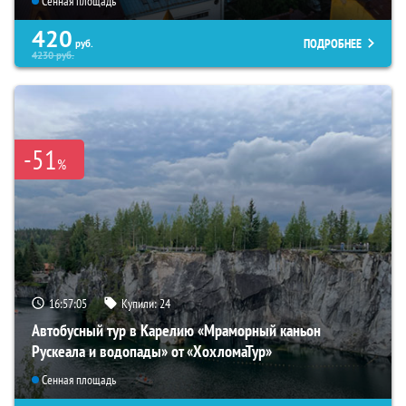
Сенная площадь
420
ПОДРОБНЕЕ
руб.
4230
руб.
-51
%
16:57:04
Купили:
24
Автобусный тур в Карелию «Мраморный каньон
Рускеала и водопады» от «ХохломаТур»
Сенная площадь