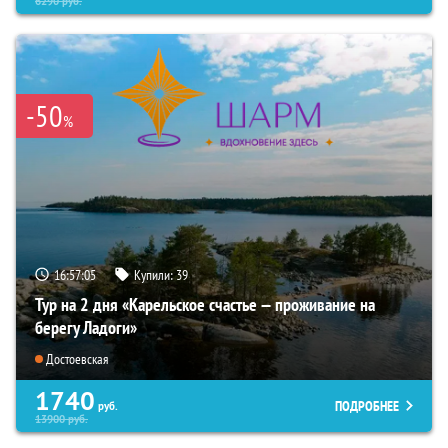
6290
руб.
-50
%
16:57:04
Купили:
39
Тур на 2 дня «Карельское счастье — проживание на
берегу Ладоги»
Достоевская
1740
ПОДРОБНЕЕ
руб.
13900
руб.