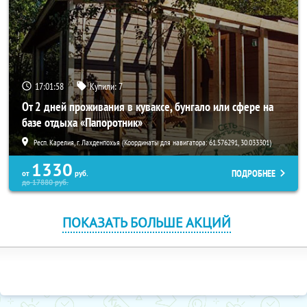
17:01:58
Купили:
7
От 2 дней проживания в куваксе, бунгало или сфере на
базе отдыха «Папоротник»
Респ. Карелия, г. Лахденпохья (Координаты для навигатора: 61.576291, 30.033301)
1330
ПОДРОБНЕЕ
от
руб.
до
17880
руб.
ПОКАЗАТЬ БОЛЬШЕ АКЦИЙ