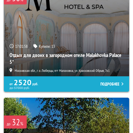
17:01:58
Купили:
13
Отдых для двоих в загородном отеле Malakhovka Palace
5*
Московская обл., г. о. Люберцы, пгт Малаховка, ул. Красковский Обрыв, 7к1
2520
ПОДРОБНЕЕ
от
руб.
до
57000
руб.
32
%
до