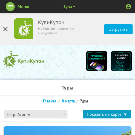
Меню
Тула
КупиКупон
Мобильное приложение
Загрузить
ещё удобнее
Туры
Главная
8 марта
Туры
Показать на карте
По рейтингу