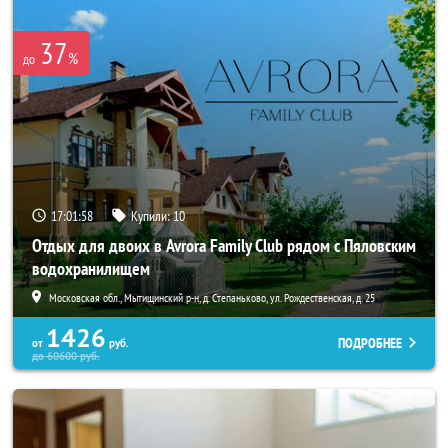
37
%
до
17:01:58
Купили:
10
Отдых для двоих в Avrora Family Club рядом с Пяловским
водохранилищем
Московская обл., Мытищинский р-н, д. Степаньково, ул. Рождественская, д. 25
1426
ПОДРОБНЕЕ
от
руб.
до
60600
руб.