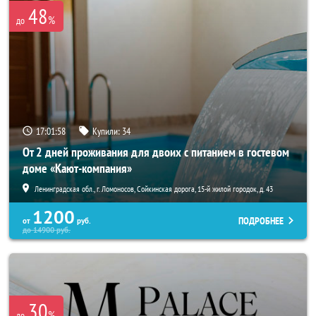
48
%
до
17:01:58
Купили:
34
От 2 дней проживания для двоих с питанием в гостевом
доме «Кают-компания»
Ленинградская обл., г. Ломоносов, Сойкинская дорога, 15-й жилой городок, д. 43
1200
ПОДРОБНЕЕ
от
руб.
до
14900
руб.
30
%
до