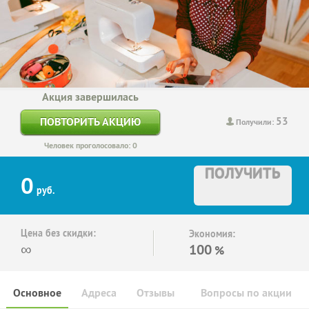
Акция завершилась
53
ПОВТОРИТЬ АКЦИЮ
Получили:
Человек проголосовало: 0
ПОЛУЧИТЬ
0
руб.
Цена без скидки:
Экономия:
∞
100
%
Основное
Адреса
Отзывы
Вопросы по акции