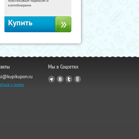
пластиковым подносом и
Россия
контейнерами
Купить
такты
Мы в Соцсетях
si@kupikupon.ru
аться с нами