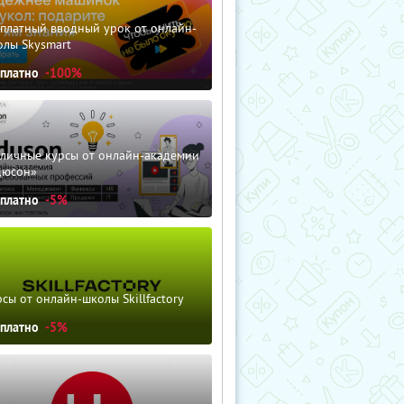
сплатный вводный урок от онлайн-
олы Skysmart
сплатно
-100%
зличные курсы от онлайн-академии
дюсон»
сплатно
-5%
сы от онлайн-школы Skillfactory
сплатно
-5%