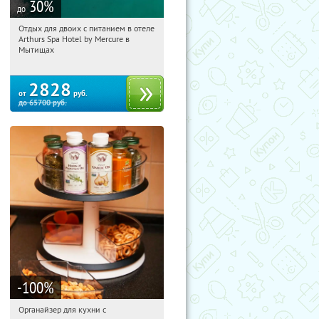
30
%
до
Отдых для двоих с питанием в отеле
06:17:49
Купи первым!
Arthurs Spa Hotel by Mercure в
Московская обл., г. Мытищи, д.
Мытищах
Ларево, ул. Хвойная, стр. 26
2828
от
руб.
до
65700
руб.
-100
%
Органайзер для кухни с
06:17:49
Получили:
312