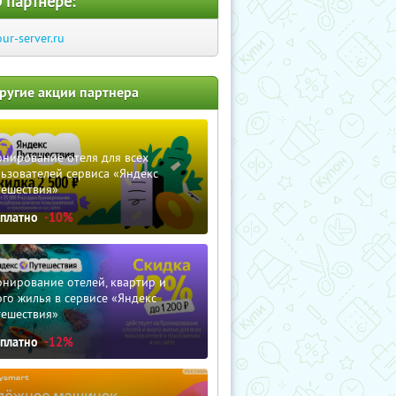
 партнере:
our-server.ru
ругие акции партнера
нирование отеля для всех
ьзователей сервиса «Яндекс
тешествия»
сплатно
-10%
нирование отелей, квартир и
го жилья в сервисе «Яндекс
тешествия»
сплатно
-12%