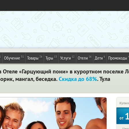
1
31
26
13
12
16
6
Обучение
Товары
Туры
Услуги
Отели
Дети
Промокоды
 в Отеле «Гарцующий пони» в курортном поселке 
орик, мангал, беседка.
Скидка до 68%
. Тула
Купил
от
Цена