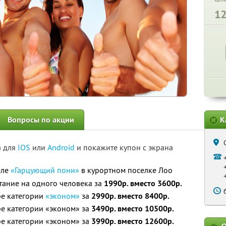
1
Вопросы по акции
К
а для
IOS
или
Android
и покажите купон с экрана
еле
«Гарцующий пони»
в курортном поселке Лоо
тание на одного человека за
1990р. вместо 3600р.
ре категории
«эконом»
за
2990р. вместо 8400р.
ре категории «эконом» за
3490р. вместо 10500р.
ре категории «эконом» за
3990р. вместо 12600р.