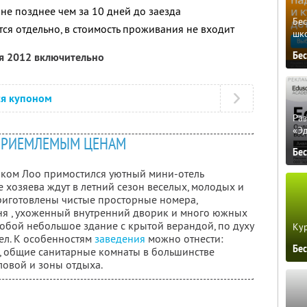
не позднее чем за 10 дней до заезда
Бе
ся отдельно, в стоимость проживания не входит
шк
Бе
ря 2012 включительно
ся купоном
Ра
«Э
ПРИЕМЛЕМЫМ ЦЕНАМ
Бе
лком Лоо примостился уютный мини-отель
 хозяева ждут в летний сезон веселых, молодых и
приготовлены чистые просторные номера,
ня , ухоженный внутренний дворик и много южных
собой небольшое здание с крытой верандой, по духу
Кур
ел. К особенностям
заведения
можно отнести:
Бе
, общие санитарные комнаты в большинстве
ловой и зоны отдыха.