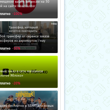
змещение вашей вакансии на 30
й на сайте HeadHunter
сплатно
-100%
ой трансфер от сервиса заказа
нсферов из аэропортов i'way
сплатно
-10%
вый заказ в сети магазинов
олотое Яблоко»
сплатно
-20%
дней бесплатно в START для новых
льзователей