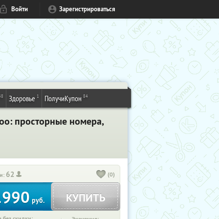
Войти
Зарегистрироваться
48
1
84
Здоровье
ПолучиКупон
Лоо: просторные номера,
62
(0)
и:
1990
КУПИТЬ
руб.
 без скидки: