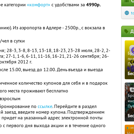
О
ре категории
«комфорт»
с удобствами за
4990р.
t
ию). Из аэропорта в Адлере - 2500р., с вокзала в
Д
/чел в сутки
; 28-3, 3-8, 8-13, 13-18, 18-23, 23-28 июля, 28-2, 2-
Бро
ста; 27-1, 1-6, 6-11, 11-16, 16-21, 21-26 сентября; 26-
пол
 октября 2012 г.
Пу
сле 15.00, выезд до 12.00. День въезда и выезда
Бе
ченное количество купонов для себя и в подарок
ного места проживают бесплатно
Бро
 взрослым
ино
бронирование по
ссылке
. Перейдите в раздел
Пу
й заезд, введите номер купона. Подтверждением
Бе
е придет на указанный адрес электронной почты
 с первого дня выхода акции и в течение одного