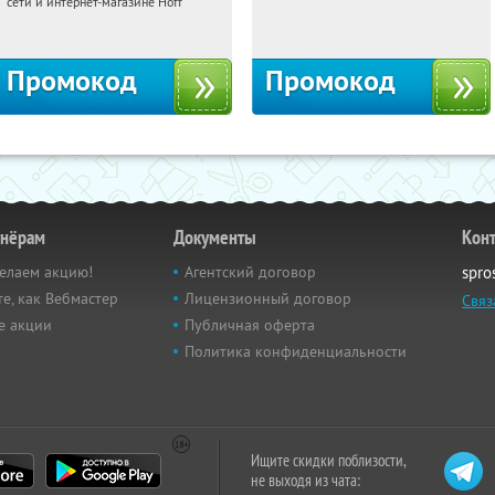
сети и интернет-магазине Hoff
Москва, 1-й Волоколамский проезд,
Россия
10с1
Промокод
Промокод
тнёрам
Документы
Кон
елаем акцию!
Агентский договор
spro
е, как Вебмастер
Лицензионный договор
Связ
е акции
Публичная оферта
Политика конфиденциальности
Ищите скидки поблизости,
не выходя из чата: