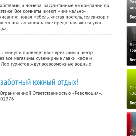
Ра
удобствами, и номера, рассчитанные на компании до
дне
 этаже. Все комнаты имеют минимально-
ания: новая мебель, чистая постель, телевизор и
Бе
щего пользования также предоставляются утюг,
дка.
Люб
тра
5 минут и проведет вас через самый центр
рез все магазины, сувенирные лавки, кафе и
Бе
 Лоо туристов ждут всевозможные водные
ззаботный южный отдых!
Пер
с Ограниченной Ответственностью «Революция»,
«З
002376
Бе
25 
по