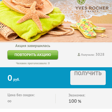
Акция завершилась
3028
ПОВТОРИТЬ АКЦИЮ
Получили:
Человек проголосовало: 0
ПОЛУЧИТЬ
0
руб.
Цена без скидки:
Экономия:
∞
100
%