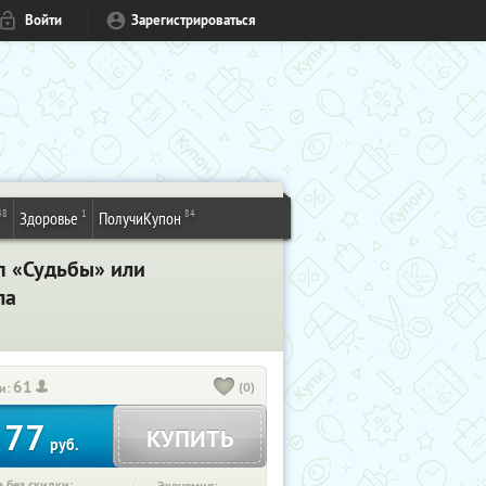
Войти
Зарегистрироваться
48
1
84
Здоровье
ПолучиКупон
п «Судьбы» или
ла
61
(0)
и:
77
КУПИТЬ
т
руб.
 без скидки: