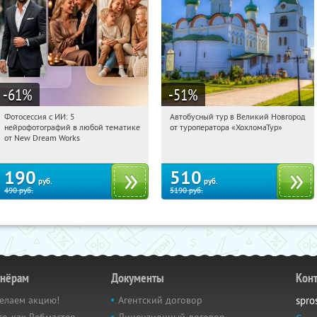
-61
%
-51
%
Фотосессия с ИИ: 5
Автобусный тур в Великий Новгород
08:21:26
Купили:
10
08:21:26
Купили:
2
нейрофотографий в любой тематике
от туроператора «ХохломаТур»
Сенная площадь
Россия
от New Dream Works
190
510
руб.
руб.
490
руб.
5190
руб.
тнёрам
Документы
Кон
елаем акцию!
Агентский договор
spro