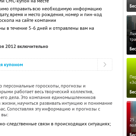
ли СМС-купон на месте
Бе
одимо отправить всю необходимую информацию
 дату, время и место рождения, номер и пин-код
роскопа на сайте компании
ны в течение 5-6 дней и отправлены вам на
Люб
тра
бря 2012 включительно
Бе
ся купоном
Пер
«З
ько персональные гороскопы, прогнозы и
орыми работает весь творческий коллектив,
Бе
оего дела. Это компания единомышленников
в жизни, научиться развивать интуицию и понимание
ас. Сопоставляя эту информацию и прогнозы с
 вы:
25 
но-следственные связи в происходящих ситуациях;
по
Бе