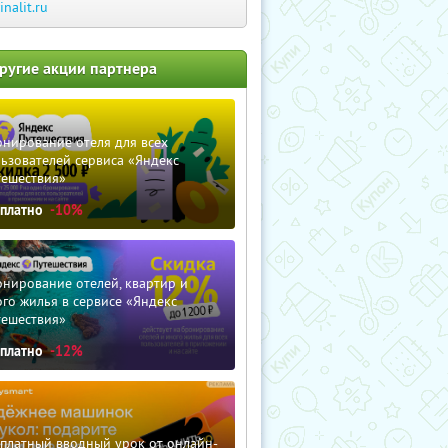
inalit.ru
ругие акции партнера
нирование отеля для всех
ьзователей сервиса «Яндекс
тешествия»
сплатно
-10%
нирование отелей, квартир и
го жилья в сервисе «Яндекс
тешествия»
сплатно
-12%
сплатный вводный урок от онлайн-