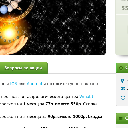
5
Вопросы по акции
К
а для
IOS
или
Android
и покажите купон с экрана
 прогнозы от астрологического центра
Winalit
роскоп на 1 месяц за
77р. вместо 550р.
Скидка
роскоп на 2 месяца за
90р. вместо 1000р. Скидка
О