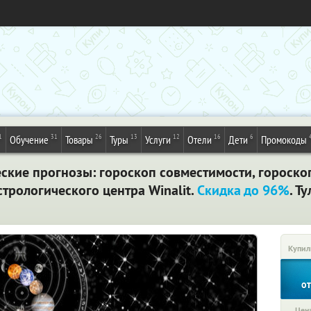
1
31
26
13
12
16
6
Обучение
Товары
Туры
Услуги
Отели
Дети
Промокоды
ские прогнозы: гороскоп совместимости, гороско
трологического центра Winalit.
Скидка до 96%
. Ту
Купил
о
Цена