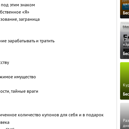
шк
 под этим знаком
обственное «Я»
Бе
зование, заграница
Ра
ие зарабатывать и тратить
«Э
Бе
сству
ижимое имущество
Кур
ости, тайные враги
Бе
ченное количество купонов для себя и в подарок
Ра
овека
дне