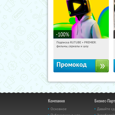
-100
%
Подписка RUTUBE + PREMIER:
08:21:26
Получили:
3
фильмы, сериалы и шоу
Россия
Промокод
Компания
Бизнес-Пар
Основное
Давайте сд