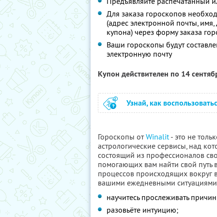
Предъявляйте распечатанный и
Для заказа гороскопов необх
(адрес электронной почты, имя,
купона) через форму заказа го
Ваши гороскопы будут составле
электронную почту
Купон действителен по 14 сентя
Узнай, как воспользовать
Гороскопы от
Winalit
- это не тол
астрологические сервисы, над кот
состоящий из профессионалов св
помогающих вам найти свой путь 
процессов происходящих вокруг в
вашими ежедневными ситуациями
научитесь прослеживать причин
разовьёте интуицию;