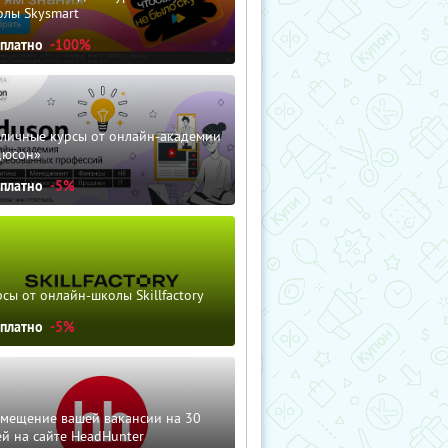
олы Skysmart
сплатно
-100%
зличные курсы от онлайн-академии
дюсон»
сплатно
-5%
сы от онлайн-школы Skillfactory
сплатно
-5%
змещение вашей вакансии на 30
й на сайте HeadHunter