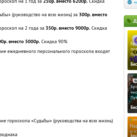
роскоп на 1 год за
250р. вместо 6200р.
Скидка
w
бы» (руководство на всю жизнь) за
300р. вместо
Д
роскоп на 2 года за
350р. вместо 9000р.
Скидка
00р. вместо 5000р.
Скидка 90%
Бро
пол
ение ежедневного персонального гороскопа входят
Пу
Бе
Бро
ино
Пу
Бе
ние гороскопа «Судьбы» (руководства на всю жизнь)
 зодиака
Бе