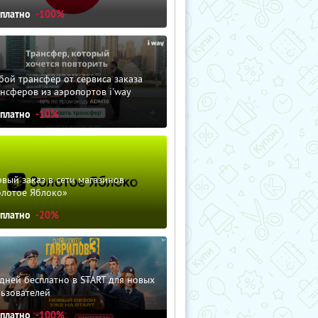
сплатно
-100%
ой трансфер от сервиса заказа
нсферов из аэропортов i'way
сплатно
-10%
вый заказ в сети магазинов
олотое Яблоко»
сплатно
-20%
дней бесплатно в START для новых
льзователей
сплатно
-100%