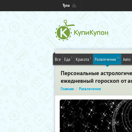
Тула
7
1
24
Все
Еда
Красота
Развлечения
Авто
Персональные астрологиче
ежедневный гороскоп от ас
Главная
Развлечения