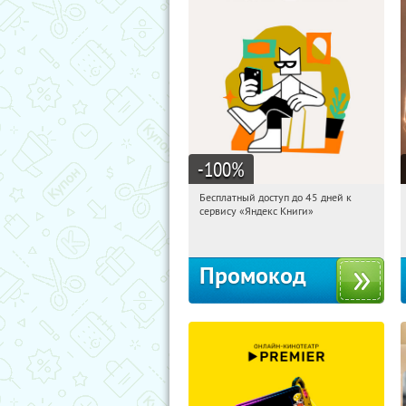
-100
%
Бесплатный доступ до 45 дней к
08:21:26
Получи первым!
сервису «Яндекс Книги»
Россия
Промокод