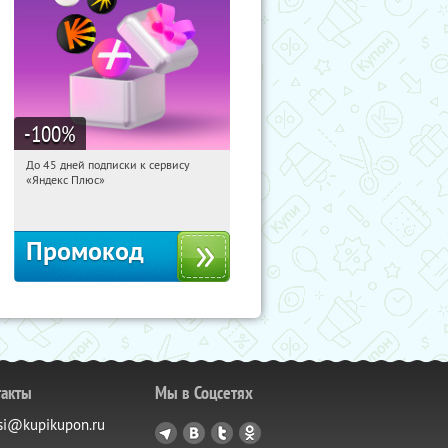
-100
%
До 45 дней подписки к сервису
08:21:26
Получили:
19
«Яндекс Плюс»
Россия
Промокод
такты
Мы в Соцсетях
si@kupikupon.ru