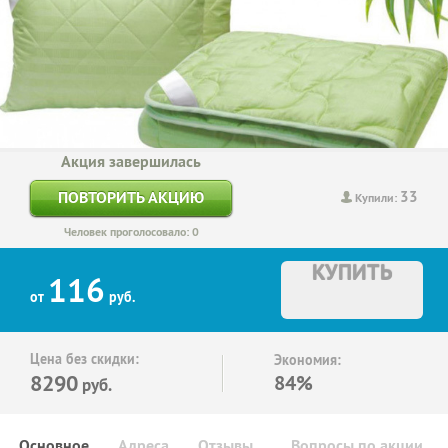
Акция завершилась
33
ПОВТОРИТЬ АКЦИЮ
Купили:
Человек проголосовало: 0
КУПИТЬ
116
от
руб.
Цена без скидки:
Экономия:
8290
84%
руб.
Основное
Адреса
Отзывы
Вопросы по акции