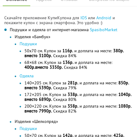
Скачайте приложение КупиКупона для
IOS
или
Android
и
покажите купон с экрана смартфона. Это удобно :)
Подушки и одеяла от интернет-магазина
SpasiboMarket
Изделия «Бамбук»
Подушки
50х70 см. Купон за
116р.
и доплата на месте:
380р.
вместо 3100р.
Скидка 84%
68×68 см. Купон за
136р.
и доплата на месте:
400р.вместо 3350р.
Скидка 84%
Одеяла
140×205 см. Купон за
281р.
и доплата на месте:
850р.
вместо 5390р.
Скидка 79%
172×205 см. Купон за
338р.
и доплата на месте:
1040р.
вместо 6890р.
Скидка 80%
200×220 см. Купон за
358р.
и доплата на месте:
1080р.
вместо 7990р.
Скидка 82%
Изделия «Шелкопряд»
Подушки
50×70 см. Купон за
142р.
и доплата на месте:
425р.