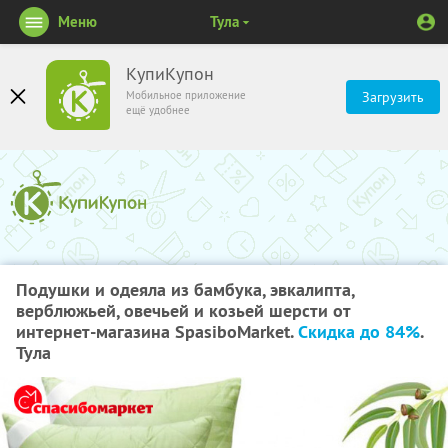
Меню
Тула
КупиКупон
Мобильное приложение
Загрузить
ещё удобнее
Подушки и одеяла из бамбука, эвкалипта,
верблюжьей, овечьей и козьей шерсти от
интернет-магазина SpasiboMarket.
Скидка до 84%
.
Тула