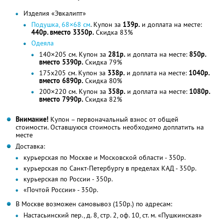
Изделия «Эвкалипт»
Подушка, 68×68 см
. Купон за
139р.
и доплата на месте:
440р. вместо 3350р.
Скидка 83%
Одеяла
140×205 см. Купон за
281р.
и доплата на месте:
850р.
вместо 5390р.
Скидка 79%
175х205 см. Купон за
338р.
и доплата на месте:
1040р.
вместо 6890р.
Скидка 80%
200×220 см. Купон за
358р.
и доплата на месте:
1080р.
вместо 7990р.
Скидка 82%
Внимание!
Купон – первоначальный взнос от общей
стоимости. Оставшуюся стоимость необходимо доплатить на
месте
Доставка:
курьерская по Москве и Московской области - 350р.
курьерская по Санкт-Петербургу в пределах КАД - 350р.
курьерская по России - 350р.
«Почтой России» - 350р.
В Москве возможен самовывоз (150р.) по адресам:
Настасьинский пер., д. 8, стр. 2, оф. 10, ст. м. «Пушкинская»