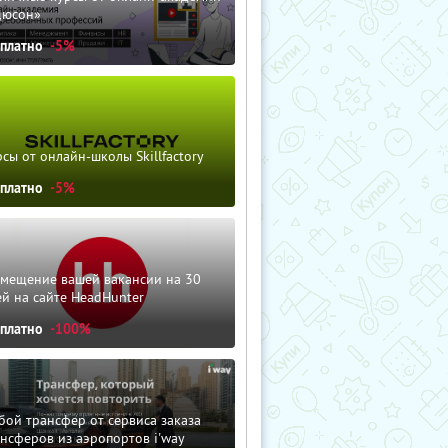
дюсон»
сплатно
-5%
сы от онлайн-школы Skillfactory
сплатно
-5%
змещение вашей вакансии на 30
й на сайте HeadHunter
сплатно
-100%
ой трансфер от сервиса заказа
нсферов из аэропортов i'way