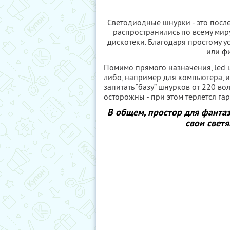
Светодиодные шнурки - это посл
распространились по всему мир
дискотеки. Благодаря простому ус
или ф
Помимо прямого назначения, led 
либо, например для компьютера, 
запитать “базу” шнурков от 220 во
осторожны - при этом теряется га
В общем, простор для фантаз
свои свет