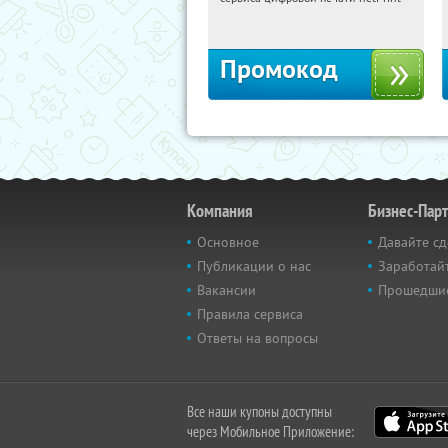
Россия
Промокод
Компания
Бизнес-Пар
Основное
Давайте сд
Публикации о нас
Заработайт
Вакансии
Прошедши
Правила сервиса
Ответы на вопросы
Все наши купоны доступны
через Мобильное Приложение: