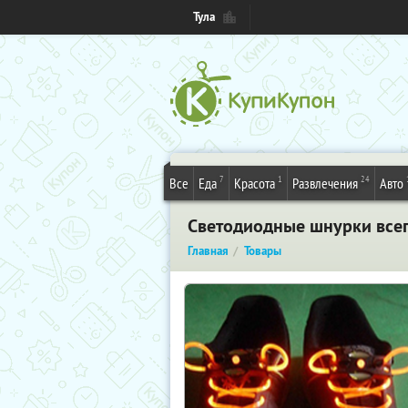
Тула
7
1
24
Все
Еда
Красота
Развлечения
Авто
Светодиодные шнурки всего
Главная
Товары