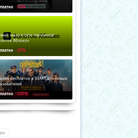
сплатно
-10%
вый заказ в сети магазинов
олотое Яблоко»
сплатно
-20%
дней бесплатно в START для новых
льзователей
сплатно
-100%
ары