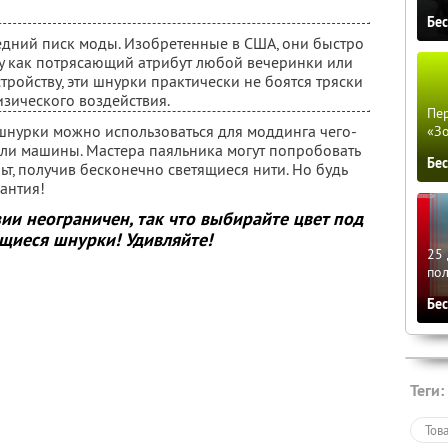
Бе
едний писк моды. Изобретенные в США, они быстро
у как потрясающий атрибут любой вечеринки или
тройству, эти шнурки практически не боятся тряски
изического воздействия.
Пер
шнурки можно использоваться для моддинга чего-
«З
или машины. Мастера паяльника могут попробовать
Бе
льт, получив бесконечно светящиеся нити. Но будь
рантия!
ии неограничен, так что выбирайте цвет под
ящиеся шнурки! Удивляйте!
25 
по
Бе
Теги:
Тов