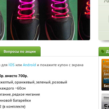
7
Вопросы по акции
Д
а для
IOS
или
Android
и покажите купон с экрана
Бе
0р. вместо 700р.
шк
, желтый, оранжевый, зеленый, розовый
Бе
 каждого ~60см
игание, редкое мигание
линовой батарейки
 (в комплекте)
Ра