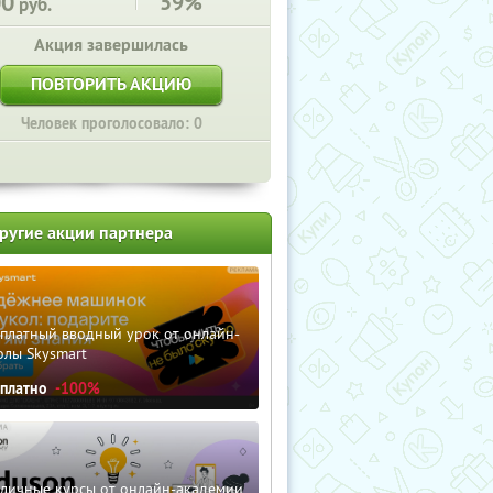
00
59%
руб.
Акция завершилась
ПОВТОРИТЬ АКЦИЮ
Человек проголосовало: 0
ругие акции партнера
сплатный вводный урок от онлайн-
олы Skysmart
сплатно
-100%
зличные курсы от онлайн-академии