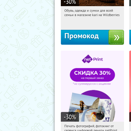
-30
%
Обувь, одежда и сумки для всей
19:03:50
Получили:
30
семьи в магазине kari на Wildberries
Россия
Промокод
-30
%
Печать фотографий, фотокниг от
19:03:50
Получили:
4
сервиса цифровой печати netPrint