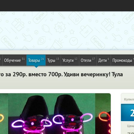
1
31
26
13
12
17
6
Обучение
Товары
Туры
Услуги
Отели
Дети
Промокоды
 за 290р. вместо 700р. Удиви вечеринку! Тула
Купил
Цена