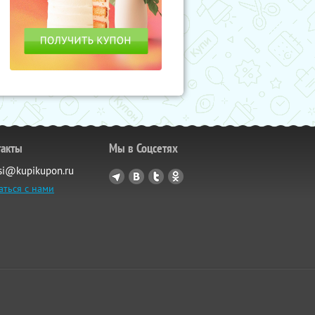
такты
Мы в Соцсетях
si@kupikupon.ru
аться с нами