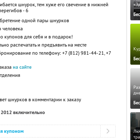
ибается шнурок, тем хуже его свечение в нижней
«Э
перегибов - 6
Бе
обретение одной пары шнурков
о человека
о купонов для себя и в подарок!
но распечатать и предъявить на месте
Кур
ронирование по телефону: +7 (812) 981-44-21, +7
Бе
заказа
на сайте
отделения
Ра
дне
цвет шнурков в комментарии к заказу
Бе
я 2012 включительно
ся купоном
Люб
тра