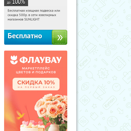
100
%
до
Бесплатная изящная подвеска или
19:03:50
Получили:
73
скидка 500р. в сети ювелирных
Россия
магазинов SUNLIGHT
Бесплатно