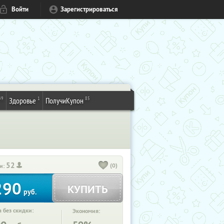
Войти
Зарегистрироваться
49
1
85
Здоровье
ПолучиКупон
52
(0)
и:
290
КУПИТЬ
руб.
 без скидки:
Экономия: